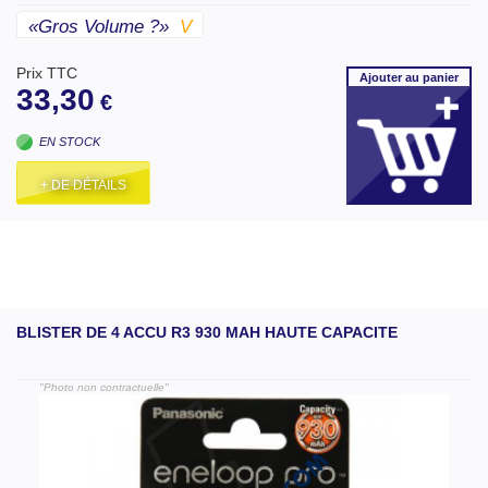
«gros Volume ?»
V
Prix TTC
Ajouter
au panier
33,30
€
EN STOCK
+ DE DÉTAILS
BLISTER DE 4 ACCU R3 930 MAH HAUTE CAPACITE
"Photo non contractuelle"