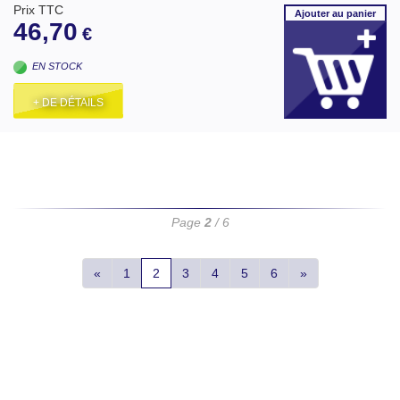
Prix TTC
Ajouter
au panier
46,70
€
EN STOCK
+ DE DÉTAILS
Page
2
/ 6
«
1
2
3
4
5
6
»