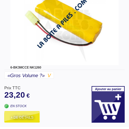
6-BK3MCCE NK1260
«gros Volume ?»
V
Prix TTC
Ajouter
au panier
23,20
€
EN STOCK
+ DE DÉTAILS