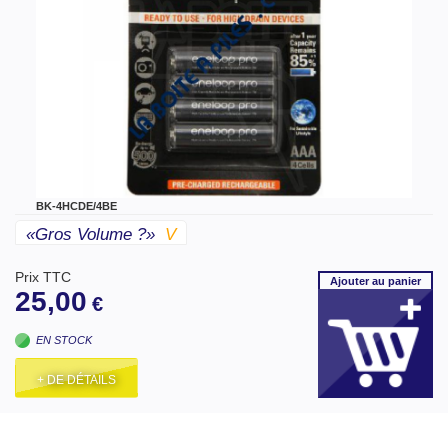
BK-4HCDE/4BE
«gros Volume ?»
V
Prix TTC
Ajouter
au panier
25,00
€
EN STOCK
+ DE DÉTAILS