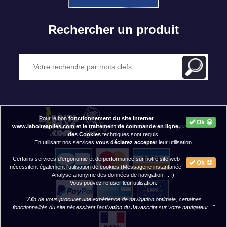
Rechercher un produit
Pour le bon
fonctionnement du site internet
Ok 😀
2020 BAP ⓒ - Mentions légales
www.laboiteapiles.com et le traitement de commande en ligne,
des Cookies
techniques sont requis.
En utilisant nos services
vous déclarez accepter
leur utilisation.
Certains services d'ergonomie et de performance sur notre site web
Ok 😟
nécessitent également l'utilisation de cookies (Messagerie instantanée,
Analyse anonyme des données de navigation, ... ).
Vous pouvez refuser leur utilisation.
"Afin de vous procurer une expérience de navigation optimale, certaines
fonctionnalités du site nécessitent
l'activation du Javascript
sur votre navigateur..."