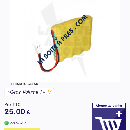
4-HR3UTG CEFAR
«gros Volume ?»
V
Prix TTC
Ajouter
au panier
25,00
€
EN STOCK