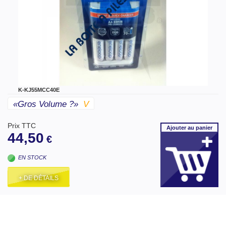
K-KJ55MCC40E
«gros Volume ?»
V
Prix TTC
Ajouter
au panier
44,50
€
EN STOCK
+ DE DÉTAILS