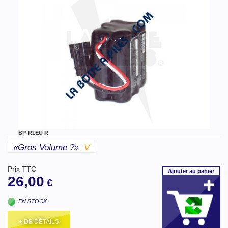
BP-R1EU R
«gros Volume ?»
V
Prix TTC
Ajouter
au panier
26,00
€
EN STOCK
+ DE DÉTAILS