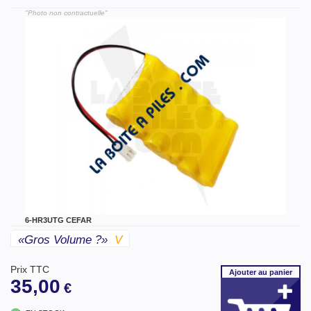
"Photo non contractuelle"
6-HR3UTG CEFAR
«gros Volume ?»
V
Prix TTC
Ajouter
au panier
35,00
€