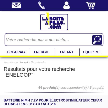
ECLAIRAGE
ENERGIE
ENFANT
EQUIPEMENT
Vous êtes ici :
Accueil
> Ma recherche
Résultats pour votre recherche
"ENELOOP"
64 produit(s)
correspondant(s) /
6
page(s)
BATTERIE NIMH 7.2V POUR ELECTROSTIMULATEUR CEFAR
REHAB 4 PRO / MYO 4 / ACTIV 4