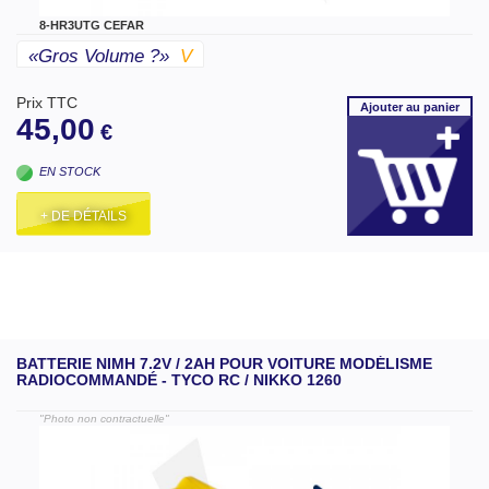
8-HR3UTG CEFAR
«gros Volume ?»
V
Prix TTC
Ajouter
au panier
45,00
€
EN STOCK
+ DE DÉTAILS
BATTERIE NIMH 7.2V / 2AH POUR VOITURE MODÉLISME
RADIOCOMMANDÉ - TYCO RC / NIKKO 1260
"Photo non contractuelle"