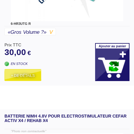
6-HR3UTG R
«gros Volume ?»
V
Prix TTC
Ajouter
au panier
30,00
€
EN STOCK
+ DE DÉTAILS
BATTERIE NIMH 4.8V POUR ELECTROSTIMULATEUR CEFAR
ACTIV X4 / REHAB X4
"Photo non contractuelle"