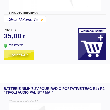
6-HR3UTG IBE CEFAR
«gros Volume ?»
V
Prix TTC
Ajouter
au panier
35,00
€
EN STOCK
+ DE DÉTAILS
BATTERIE NIMH 7.2V POUR RADIO PORTATIVE TEAC R1 / R2
/ TIVOLI AUDIO PAL BT / MA-4
"Photo non contractuelle"