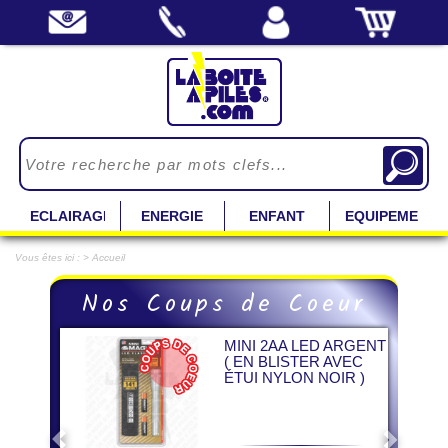
ECLAIRAGE
ENERGIE
ENFANT
EQUIPEMENT
Vous êtes ici : > Accueil
Previous
Next
Nos Coups de Coeur
MINI 2AA LED ARGENT
( EN BLISTER AVEC
ÉTUI NYLON NOIR )