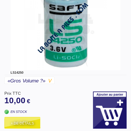
LS14250
«gros Volume ?»
V
Prix TTC
Ajouter
au panier
10,00
€
EN STOCK
+ DE DÉTAILS