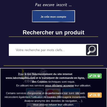
Pas encore inscrit ...
Je crée mon compte
Rechercher un produit
Pour le bon
fonctionnement du site internet
Ok 😀
2020 BAP ⓒ - Mentions légales
www.laboiteapiles.com et le traitement de commande en ligne,
des Cookies
techniques sont requis.
En utilisant nos services
vous déclarez accepter
leur utilisation.
Certains services d'ergonomie et de performance sur notre site web
Ok 😟
nécessitent également l'utilisation de cookies (Messagerie instantanée,
Analyse anonyme des données de navigation, ... ).
Vous pouvez refuser leur utilisation.