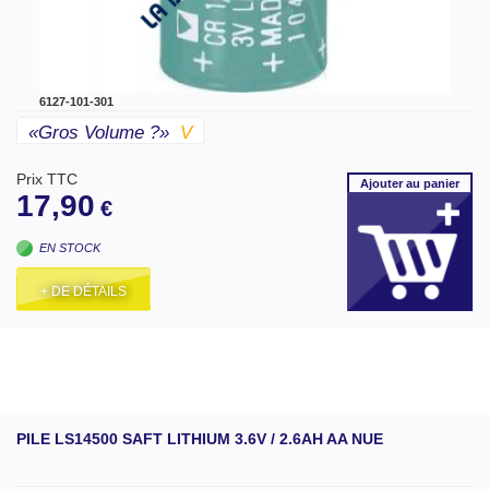
6127-101-301
«gros Volume ?»
V
Prix TTC
Ajouter
au panier
17,90
€
EN STOCK
+ DE DÉTAILS
PILE LS14500 SAFT LITHIUM 3.6V / 2.6AH AA NUE