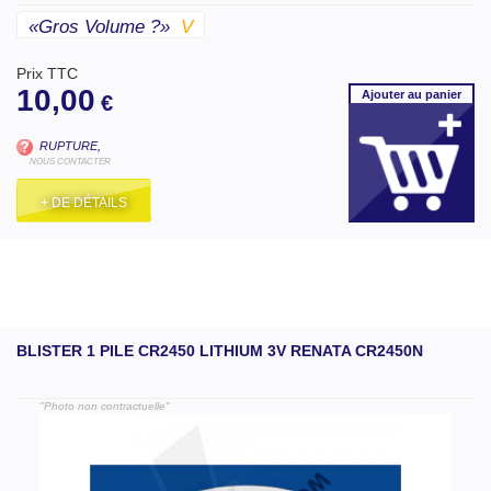
«gros Volume ?»
V
Prix TTC
10,00
Ajouter
au panier
€
RUPTURE,
NOUS CONTACTER
+ DE DÉTAILS
BLISTER 1 PILE CR2450 LITHIUM 3V RENATA CR2450N
"Photo non contractuelle"