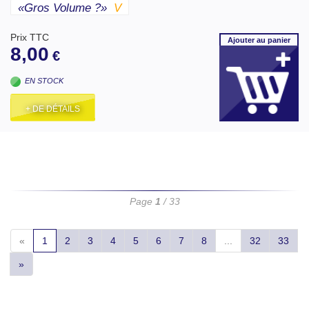
«gros Volume ?»
V
Prix TTC
Ajouter
au panier
8,00
€
EN STOCK
+ DE DÉTAILS
Page
1
/ 33
«
1
2
3
4
5
6
7
8
...
32
33
»