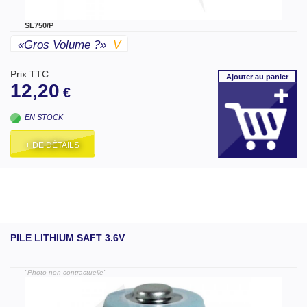
SL750/P
«gros Volume ?»
V
Prix TTC
Ajouter
au panier
12,20
€
EN STOCK
+ DE DÉTAILS
PILE LITHIUM SAFT 3.6V
"Photo non contractuelle"