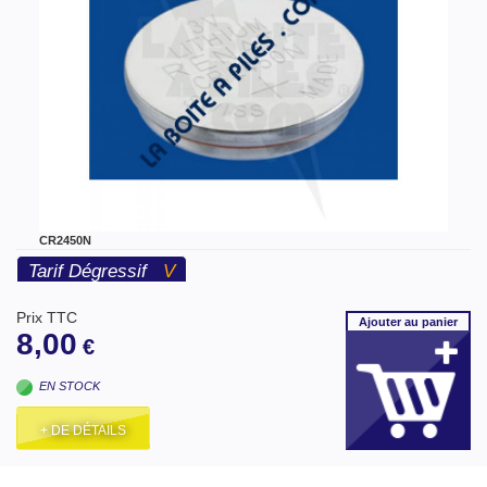
CR2450N
Tarif Dégressif
V
Prix TTC
Ajouter
au panier
8,00
€
EN STOCK
+ DE DÉTAILS