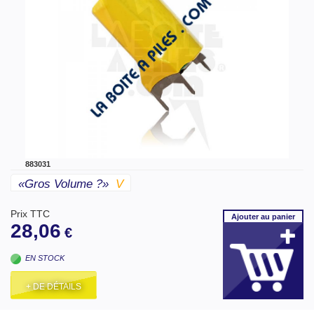
883031
«gros Volume ?»
V
Prix TTC
Ajouter
au panier
28,06
€
EN STOCK
+ DE DÉTAILS