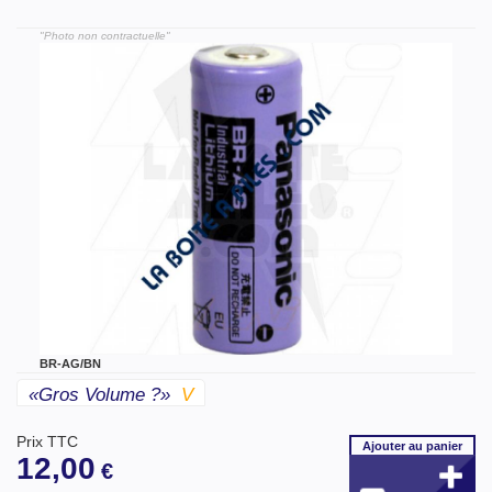
"Photo non contractuelle"
BR-AG/BN
«gros Volume ?»
V
Prix TTC
Ajouter
au panier
12,00
€