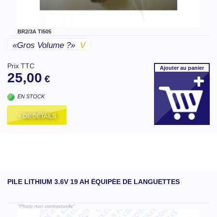
BR2/3A TI505
«gros Volume ?»
V
Prix TTC
Ajouter
au panier
25,00
€
EN STOCK
+ DE DÉTAILS
PILE LITHIUM 3.6V 19 AH ÉQUIPÉE DE LANGUETTES
"Photo non contractuelle"