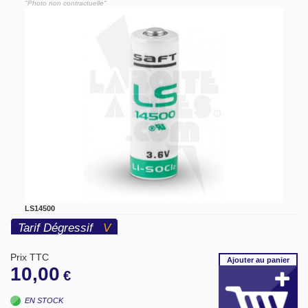
"Photo non contractuelle"
LS14500
Tarif Dégressif
V
Prix TTC
Ajouter
au panier
10,00
€
EN STOCK