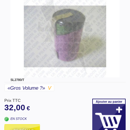
SL2780/T
«gros Volume ?»
V
Prix TTC
Ajouter
au panier
32,00
€
EN STOCK