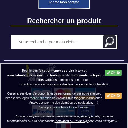
Je crée mon compte
Rechercher un produit
Pour le bon
fonctionnement du site internet
Ok 😀
2020 BAP ⓒ - Mentions légales
www.laboiteapiles.com et le traitement de commande en ligne,
des Cookies
techniques sont requis.
En utilisant nos services
vous déclarez accepter
leur utilisation.
Certains services d'ergonomie et de performance sur notre site web
Ok 😟
nécessitent également l'utilisation de cookies (Messagerie instantanée,
Analyse anonyme des données de navigation, ... ).
Vous pouvez refuser leur utilisation.
"Afin de vous procurer une expérience de navigation optimale, certaines
fonctionnalités du site nécessitent
l'activation du Javascript
sur votre navigateur..."