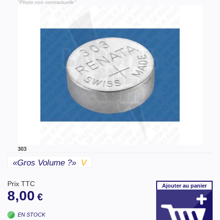
"Photo non contractuelle"
303
«gros Volume ?»
V
Prix TTC
Ajouter
au panier
8,00
€
EN STOCK