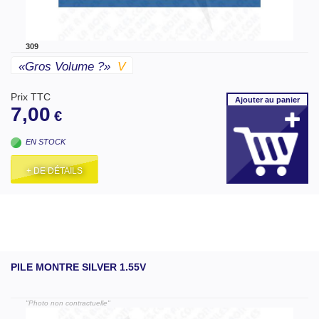
309
«gros Volume ?»
V
Prix TTC
Ajouter
au panier
7,00
€
EN STOCK
+ DE DÉTAILS
PILE MONTRE SILVER 1.55V
"Photo non contractuelle"