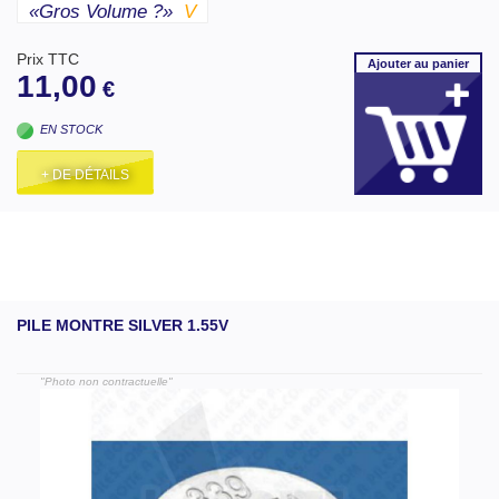
«gros Volume ?»
V
Prix TTC
Ajouter
au panier
11,00
€
EN STOCK
+ DE DÉTAILS
PILE MONTRE SILVER 1.55V
"Photo non contractuelle"