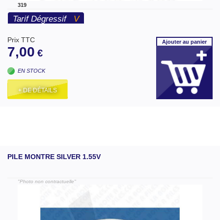
319
Tarif Dégressif
V
Prix TTC
Ajouter
au panier
7,00
€
EN STOCK
+ DE DÉTAILS
PILE MONTRE SILVER 1.55V
"Photo non contractuelle"