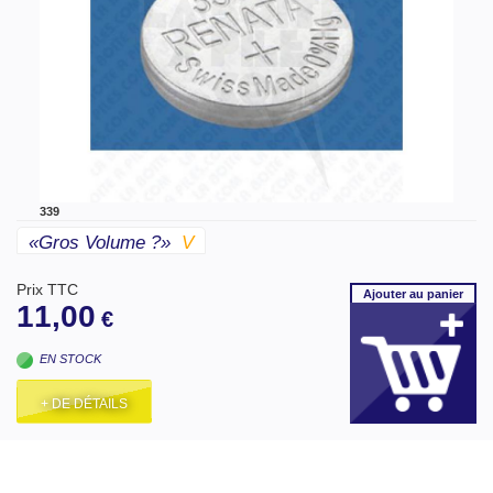
339
«gros Volume ?»
V
Prix TTC
Ajouter
au panier
11,00
€
EN STOCK
+ DE DÉTAILS