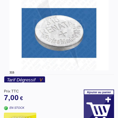
315
Tarif Dégressif
V
Prix TTC
Ajouter
au panier
7,00
€
EN STOCK