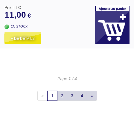
Prix TTC
Ajouter
au panier
11,00
€
EN STOCK
+ DE DÉTAILS
Page
1
/ 4
«
1
2
3
4
»