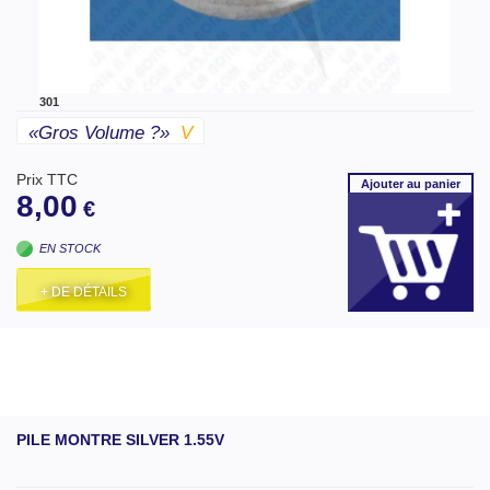
301
«gros Volume ?»
V
Prix TTC
Ajouter
au panier
8,00
€
EN STOCK
+ DE DÉTAILS
PILE MONTRE SILVER 1.55V