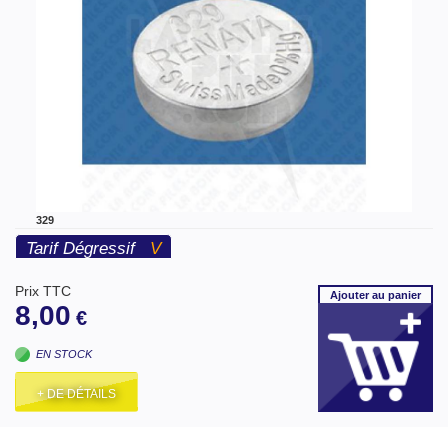
329
Tarif Dégressif
V
Prix TTC
Ajouter
au panier
8,00
€
EN STOCK
+ DE DÉTAILS