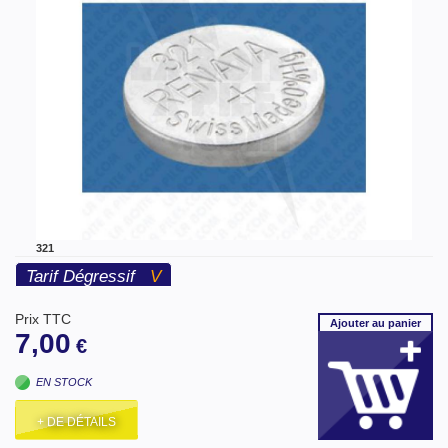
321
Tarif Dégressif
V
Prix TTC
Ajouter
au panier
7,00
€
EN STOCK
+ DE DÉTAILS