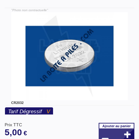
"Photo non contractuelle"
CR2032
Tarif Dégressif
V
Prix TTC
Ajouter
au panier
5,00
€