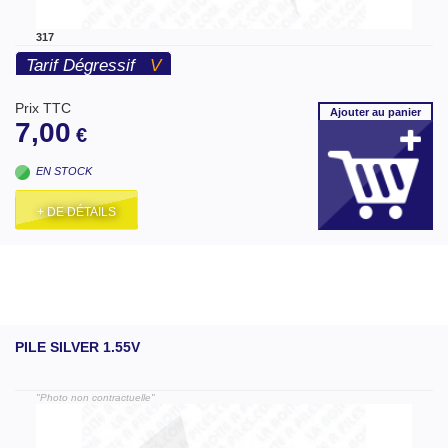
317
Tarif Dégressif
V
Prix TTC
Ajouter
au panier
7,00
€
EN STOCK
+ DE DÉTAILS
PILE SILVER 1.55V
"Photo non contractuelle"