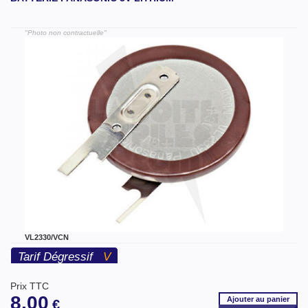
"Photo non contractuelle"
VL2330/VCN
Tarif Dégressif
V
Prix TTC
8,00
Ajouter
au panier
€