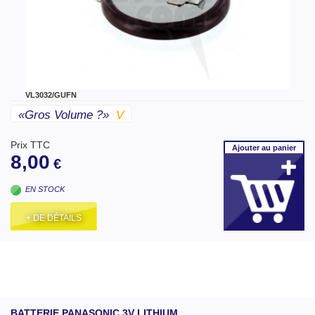
VL3032/GUFN
«gros Volume ?»
V
Prix TTC
Ajouter
au panier
8,00
€
EN STOCK
+ DE DÉTAILS
BATTERIE PANASONIC 3V LITHIUM