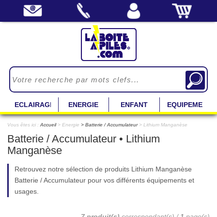
ECLAIRAGE
ENERGIE
ENFANT
EQUIPEMENT
Vous êtes ici :
Accueil
> Energie
Batterie / Accumulateur
> Lithium Manganèse
Batterie / Accumulateur • Lithium
Manganèse
Retrouvez notre sélection de produits Lithium Manganèse
Batterie / Accumulateur pour vos différents équipements et
usages.
7 produit(s)
correspondant(s) /
1
page(s)