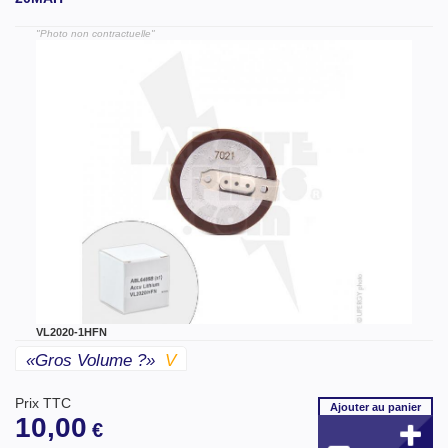
"Photo non contractuelle"
VL2020-1HFN
«gros Volume ?»
V
Prix TTC
Ajouter
au panier
10,00
€