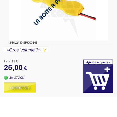
3-ML2430 SPKC3345
«gros Volume ?»
V
Prix TTC
Ajouter
au panier
25,00
€
EN STOCK
+ DE DÉTAILS