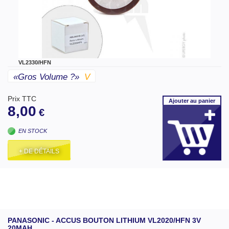
VL2330/HFN
«gros Volume ?»
V
Prix TTC
Ajouter
au panier
8,00
€
EN STOCK
+ DE DÉTAILS
PANASONIC - ACCUS BOUTON LITHIUM VL2020/HFN 3V
20MAH