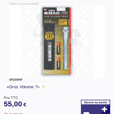
"Photo non contractuelle"
SP2209HF
«gros Volume ?»
V
Prix TTC
55,00
Ajouter
au panier
€