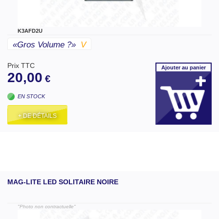
K3AFD2U
«gros Volume ?»
V
Prix TTC
Ajouter
au panier
20,00
€
EN STOCK
+ DE DÉTAILS
MAG-LITE LED SOLITAIRE NOIRE
"Photo non contractuelle"