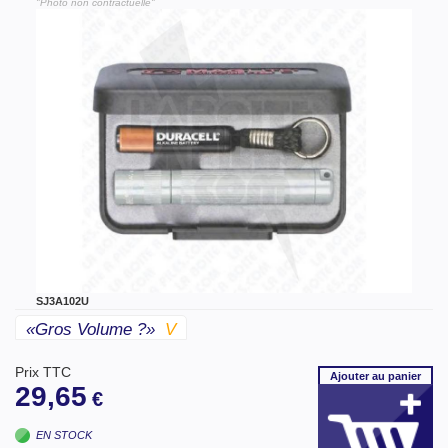
"Photo non contractuelle"
SJ3A102U
«gros Volume ?»
V
Prix TTC
Ajouter
au panier
29,65
€
EN STOCK