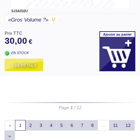
SJ3A032U
«gros Volume ?»
V
Prix TTC
Ajouter
au panier
30,00
€
EN STOCK
+ DE DÉTAILS
Page
1
/ 12
«
1
2
3
4
5
6
7
8
...
11
12
»