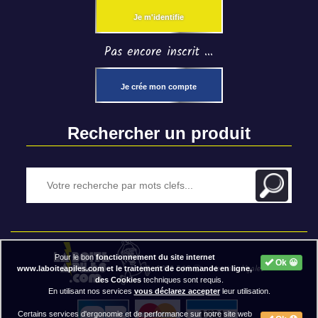
Je m'identifie
Pas encore inscrit ...
Je crée mon compte
Rechercher un produit
Pour le bon
fonctionnement du site internet
Ok 😀
2020 BAP ⓒ - Mentions légales
www.laboiteapiles.com et le traitement de commande en ligne,
des Cookies
techniques sont requis.
En utilisant nos services
vous déclarez accepter
leur utilisation.
Certains services d'ergonomie et de performance sur notre site web