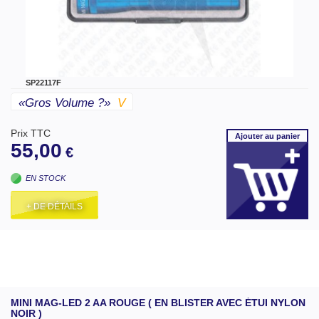
SP22117F
«gros Volume ?»
V
Prix TTC
Ajouter
au panier
55,00
€
EN STOCK
+ DE DÉTAILS
MINI MAG-LED 2 AA ROUGE ( EN BLISTER AVEC ÉTUI NYLON
NOIR )