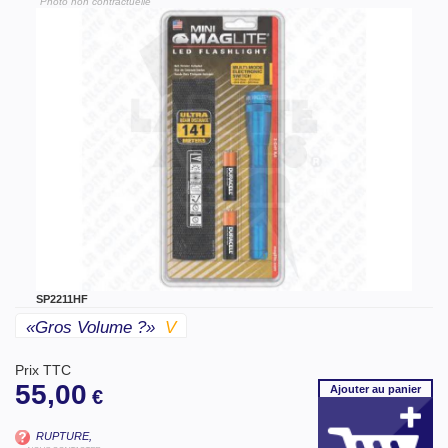
"Photo non contractuelle"
SP2211HF
«gros Volume ?»
V
Prix TTC
55,00
Ajouter
au panier
€
RUPTURE,