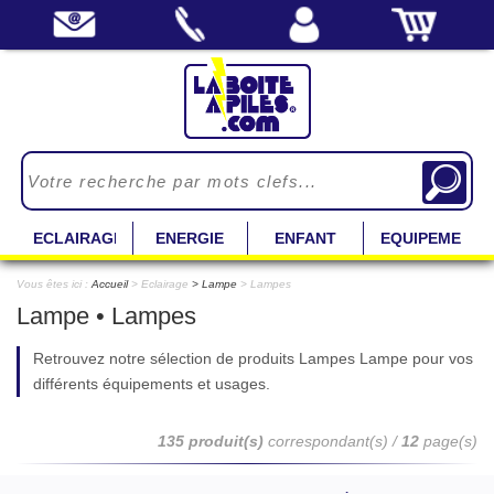
ECLAIRAGE
ENERGIE
ENFANT
EQUIPEMENT
Vous êtes ici :
Accueil
> Eclairage
Lampe
> Lampes
Lampe • Lampes
Retrouvez notre sélection de produits Lampes Lampe pour vos
différents équipements et usages.
135 produit(s)
correspondant(s) /
12
page(s)