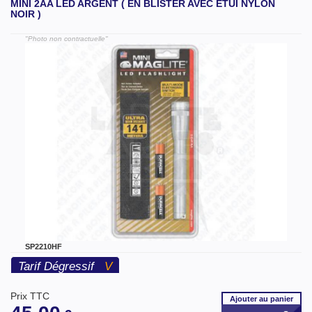
MINI 2AA LED ARGENT ( EN BLISTER AVEC ÉTUI NYLON
NOIR )
"Photo non contractuelle"
SP2210HF
Tarif Dégressif
V
Prix TTC
Ajouter
au panier