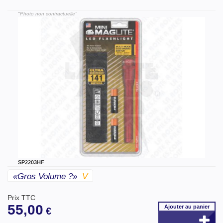
"Photo non contractuelle"
SP2203HF
«gros Volume ?»
V
Prix TTC
55,00
Ajouter
au panier
€