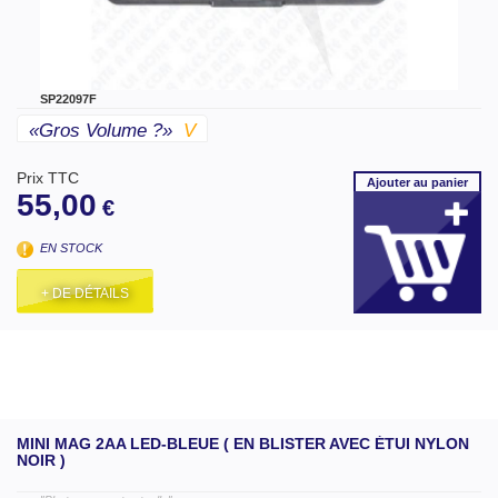
SP22097F
«gros Volume ?»
V
Prix TTC
Ajouter
au panier
55,00
€
EN STOCK
+ DE DÉTAILS
MINI MAG 2AA LED-BLEUE ( EN BLISTER AVEC ÉTUI NYLON
NOIR )