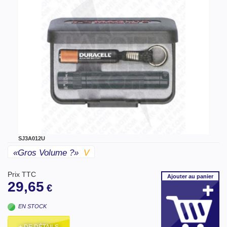
SJ3A012U
«gros Volume ?»
V
Prix TTC
Ajouter
au panier
29,65
€
EN STOCK
+ DE DÉTAILS