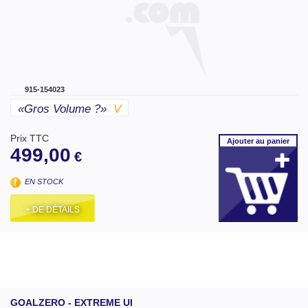
915-154023
«gros Volume ?»
V
Prix TTC
Ajouter
au panier
499,00
€
EN STOCK
+ DE DÉTAILS
GOALZERO - EXTREME UI