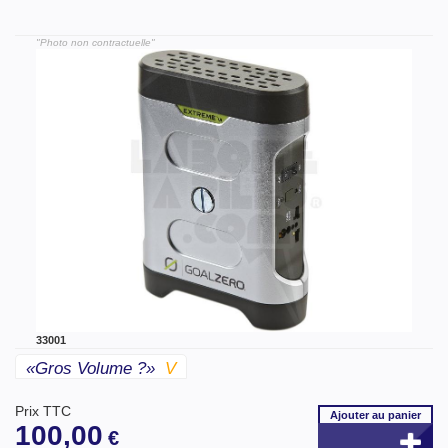
"Photo non contractuelle"
33001
«gros Volume ?»
V
Prix TTC
Ajouter
au panier
100,00
€