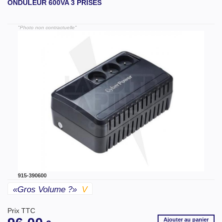
ONDULEUR 600VA 3 PRISES
"Photo non contractuelle"
915-390600
«gros Volume ?»
V
Prix TTC
Ajouter
au panier