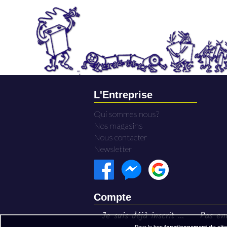
L'Entreprise
Qui sommes nous?
Nos magasins
Nous contacter
Newsletter
Compte
Je suis déjà inscrit ...
Pas enc