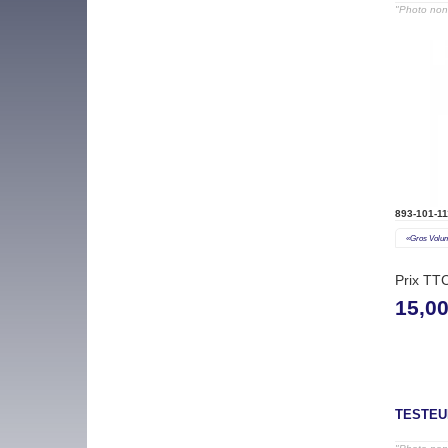
"Photo non 
893-101-11
«gros Volu
Prix TT
15,0
TESTEU