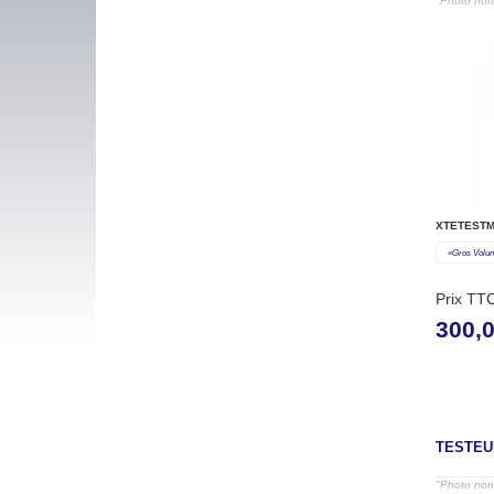
"Photo non 
XTETESTM
«gros Volu
Prix TT
300,
TESTEUR
"Photo non 