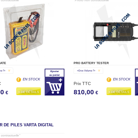
contractuelle"
"Photo non contractuelle"
ATE
PRO BATTERY TESTER
me ?»
V
«gros Volume ?»
V
Ajouter
au panier
EN STOCK
EN STOCK
C
Prix TTC
00
810,00
+ DE DÉTAILS
+ DE DÉTAILS
€
€
 DE PILES VARTA DIGITAL
contractuelle"