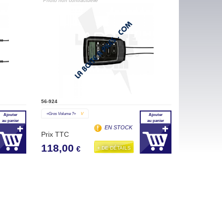
"Photo non contractuelle"
56-924
«gros Volume ?»
V
Ajouter
Ajouter
au panier
au panier
EN STOCK
Prix TTC
118,00
+ DE DÉTAILS
€