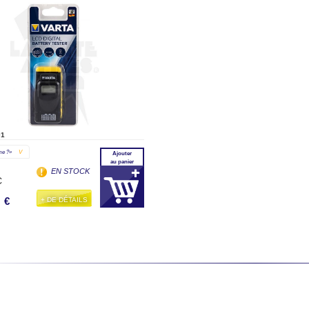
01
me ?»
V
Ajouter
au panier
EN STOCK
C
0
+ DE DÉTAILS
€