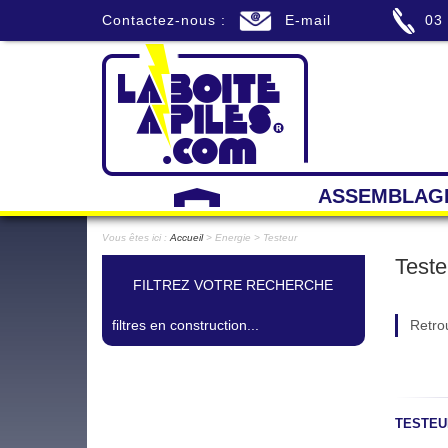
Contactez-nous :
E-mail
03
ASSEMBLAG
Vous êtes ici :
Accueil
> Energie > Testeur
Teste
FILTREZ VOTRE RECHERCHE
filtres en construction...
Retro
TESTEU