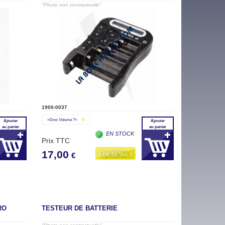
"Photo non contractuelle"
1900-0037
«gros Volume ?»
V
Ajouter
Ajouter
au panier
au panier
EN STOCK
Prix TTC
17,00
+ DE DÉTAILS
€
RO
TESTEUR DE BATTERIE