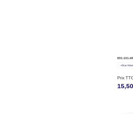
891-101-4
«gros Volu
Prix TT
15,5