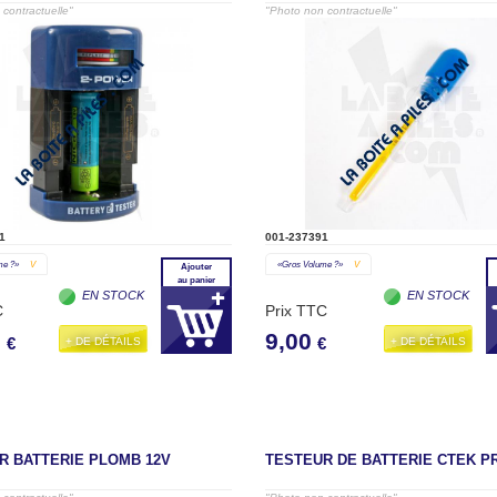
contractuelle"
"Photo non contractuelle"
1
001-237391
me ?»
V
«gros Volume ?»
V
Ajouter
au panier
EN STOCK
EN STOCK
C
Prix TTC
0
9,00
+ DE DÉTAILS
+ DE DÉTAILS
€
€
R BATTERIE PLOMB 12V
TESTEUR DE BATTERIE CTEK P