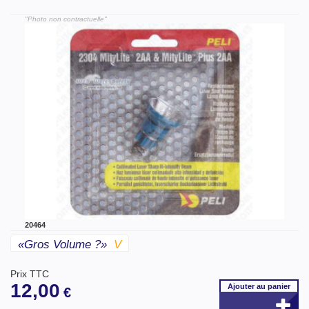
"Photo non contractuelle"
20464
«gros Volume ?»
V
Prix TTC
12,00
Ajouter
au panier
€