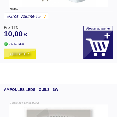
7809C
«gros Volume ?»
V
Prix TTC
Ajouter
au panier
10,00
€
EN STOCK
+ DE DÉTAILS
AMPOULES LEDS - GU5.3 - 6W
"Photo non contractuelle"