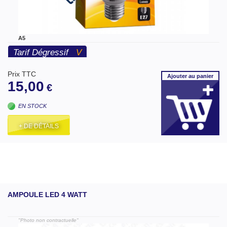
A5
Tarif Dégressif
V
Prix TTC
Ajouter
au panier
15,00
€
EN STOCK
+ DE DÉTAILS
AMPOULE LED 4 WATT
"Photo non contractuelle"