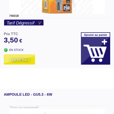
74601B
Tarif Dégressif
V
Prix TTC
Ajouter
au panier
3,50
€
EN STOCK
+ DE DÉTAILS
AMPOULE LED - GU5.3 - 6W
"Photo non contractuelle"