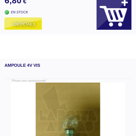
6,80
€
EN STOCK
+ DE DÉTAILS
AMPOULE 4V VIS
"Photo non contractuelle"