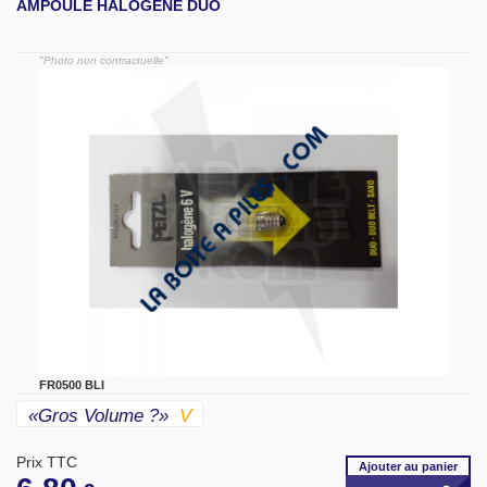
AMPOULE HALOGÈNE DUO
"Photo non contractuelle"
FR0500 BLI
«gros Volume ?»
V
Prix TTC
Ajouter
au panier