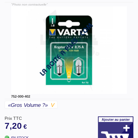
"Photo non contractuelle"
752-000-402
«gros Volume ?»
V
Prix TTC
Ajouter
au panier
7,20
€
EN STOCK