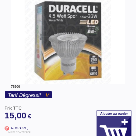
78900
Tarif Dégressif
V
Prix TTC
15,00
Ajouter
au panier
€
RUPTURE,
NOUS CONTACTER