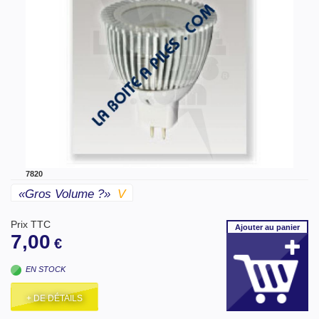
7820
«gros Volume ?»
V
Prix TTC
Ajouter
au panier
7,00
€
EN STOCK
+ DE DÉTAILS