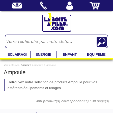
ECLAIRAGE
ENERGIE
ENFANT
EQUIPEMENT
Vous êtes ici :
Accueil
> Eclairage > Ampoule
Ampoule
Retrouvez notre sélection de produits Ampoule pour vos
différents équipements et usages.
359 produit(s)
correspondant(s) /
30
page(s)