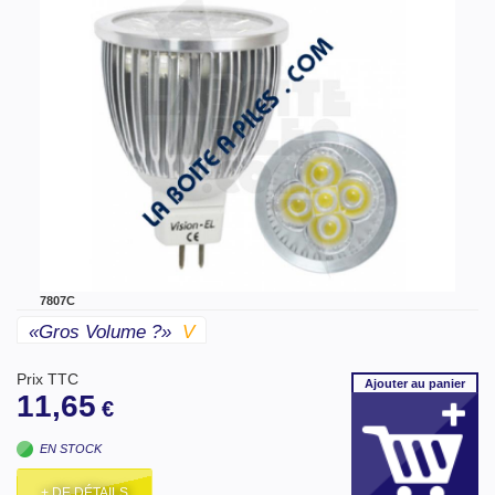
7807C
«gros Volume ?»
V
Prix TTC
Ajouter
au panier
11,65
€
EN STOCK
+ DE DÉTAILS