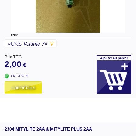
E364
«gros Volume ?»
V
Prix TTC
Ajouter
au panier
2,00
€
EN STOCK
+ DE DÉTAILS
2304 MITYLITE 2AA & MITYLITE PLUS 2AA