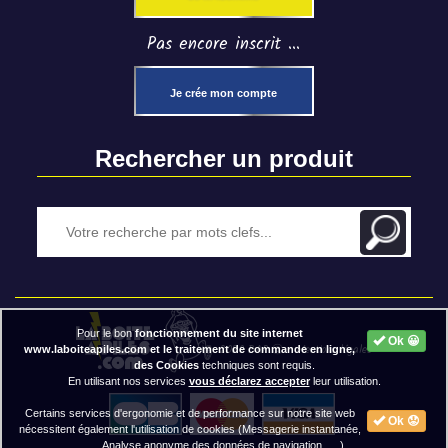
Pas encore inscrit ...
Je crée mon compte
Rechercher un produit
Pour le bon
fonctionnement du site internet
Ok 😀
2020 BAP ⓒ - Mentions légales
www.laboiteapiles.com et le traitement de commande en ligne,
des Cookies
techniques sont requis.
En utilisant nos services
vous déclarez accepter
leur utilisation.
Certains services d'ergonomie et de performance sur notre site web
Ok 😟
nécessitent également l'utilisation de cookies (Messagerie instantanée,
Analyse anonyme des données de navigation, ... ).