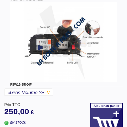
"Photo non contractuelle"
PSW12-350DIF
«gros Volume ?»
V
Prix TTC
Ajouter
au panier
250,00
€
EN STOCK