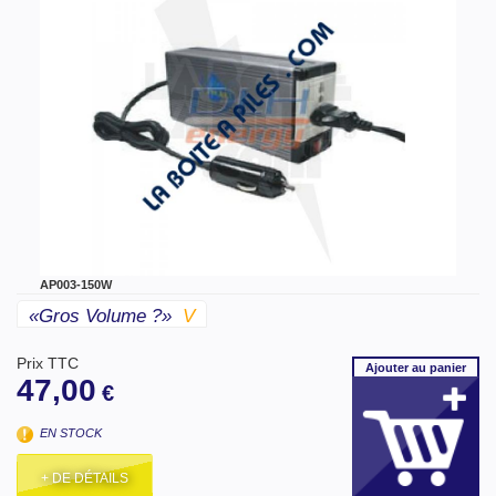
AP003-150W
«gros Volume ?»
V
Prix TTC
Ajouter
au panier
47,00
€
EN STOCK
+ DE DÉTAILS