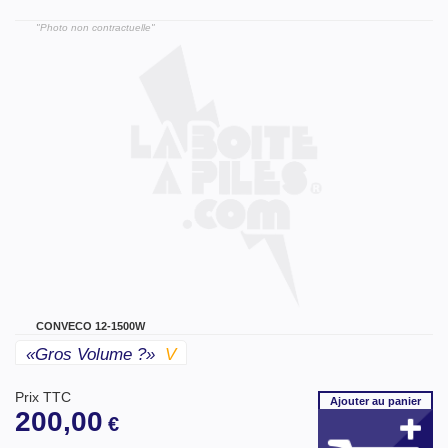
"Photo non contractuelle"
CONVECO 12-1500W
«gros Volume ?»
V
Prix TTC
Ajouter
au panier
200,00
€