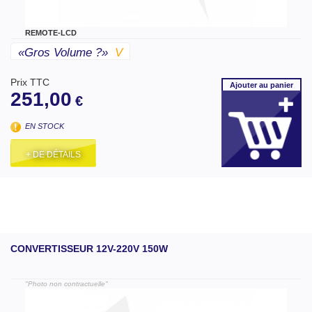
REMOTE-LCD
«gros Volume ?»
V
Prix TTC
Ajouter
au panier
251,00
€
EN STOCK
+ DE DÉTAILS
CONVERTISSEUR 12V-220V 150W
"Photo non contractuelle"