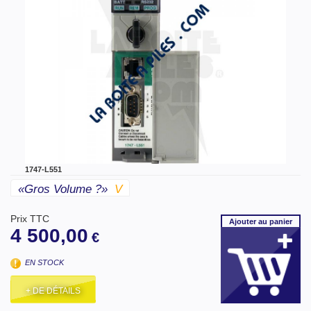
1747-L551
«gros Volume ?»
V
Prix TTC
Ajouter
au panier
4 500,00
€
EN STOCK
+ DE DÉTAILS