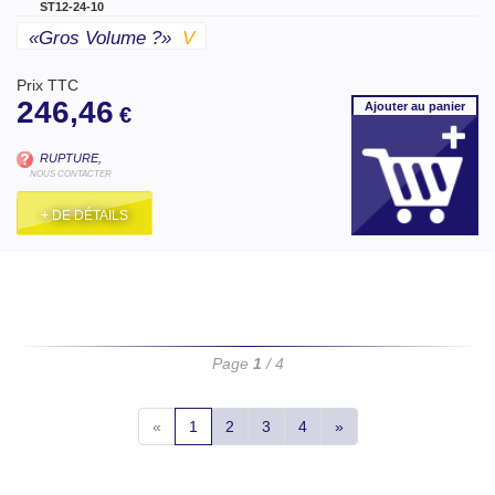
ST12-24-10
«gros Volume ?»
V
Prix TTC
246,46
Ajouter
au panier
€
RUPTURE,
NOUS CONTACTER
+ DE DÉTAILS
Page
1
/ 4
«
1
2
3
4
»