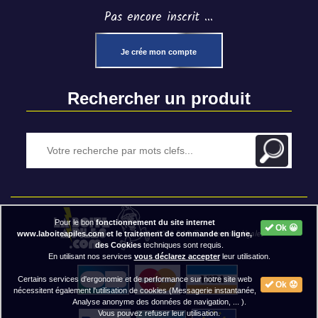
Pas encore inscrit ...
Je crée mon compte
Rechercher un produit
Pour le bon
fonctionnement du site internet
Ok 😀
2020 BAP ⓒ - Mentions légales
www.laboiteapiles.com et le traitement de commande en ligne,
des Cookies
techniques sont requis.
En utilisant nos services
vous déclarez accepter
leur utilisation.
Certains services d'ergonomie et de performance sur notre site web
Ok 😟
nécessitent également l'utilisation de cookies (Messagerie instantanée,
Analyse anonyme des données de navigation, ... ).
Vous pouvez refuser leur utilisation.