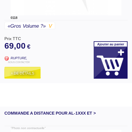
0118
«gros Volume ?»
V
Prix TTC
69,00
Ajouter
au panier
€
RUPTURE,
NOUS CONTACTER
+ DE DÉTAILS
COMMANDE A DISTANCE POUR AL-1XXX ET >
"Photo non contractuelle"