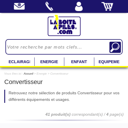
ECLAIRAGE
ENERGIE
ENFANT
EQUIPEMENT
Vous êtes ici :
Accueil
> Energie > Convertisseur
Convertisseur
Retrouvez notre sélection de produits Convertisseur pour vos
différents équipements et usages.
41 produit(s)
correspondant(s) /
4
page(s)