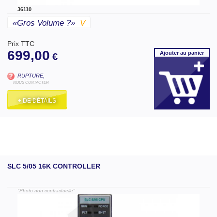
36110
«gros Volume ?»
V
Prix TTC
699,00
Ajouter
au panier
€
RUPTURE,
NOUS CONTACTER
+ DE DÉTAILS
SLC 5/05 16K CONTROLLER
"Photo non contractuelle"