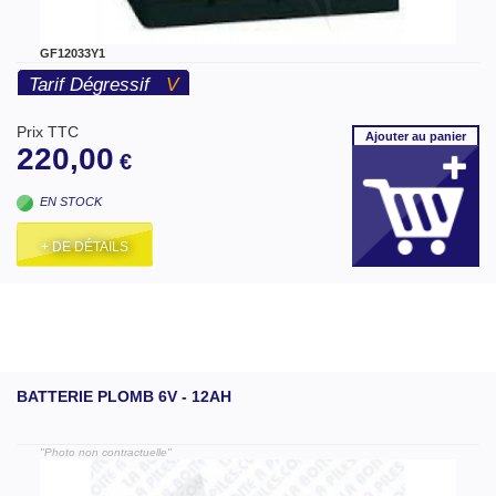
GF12033Y1
Tarif Dégressif
V
Prix TTC
Ajouter
au panier
220,00
€
EN STOCK
+ DE DÉTAILS
BATTERIE PLOMB 6V - 12AH
"Photo non contractuelle"