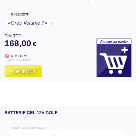
GF12022YF
«gros Volume ?»
V
Prix TTC
168,00
Ajouter
au panier
€
RUPTURE,
NOUS CONTACTER
+ DE DÉTAILS
BATTERIE GEL 12V GOLF
"Photo non contractuelle"