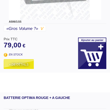
A506/3.5S
«gros Volume ?»
V
Prix TTC
Ajouter
au panier
79,00
€
EN STOCK
+ DE DÉTAILS
BATTERIE OPTIMA ROUGE + A GAUCHE