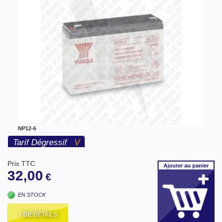
NP12-6
Tarif Dégressif
V
Prix TTC
Ajouter
au panier
32,00
€
EN STOCK
+ DE DÉTAILS