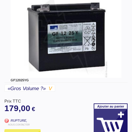
GF12025YG
«gros Volume ?»
V
Prix TTC
179,00
Ajouter
au panier
€
RUPTURE,
NOUS CONTACTER