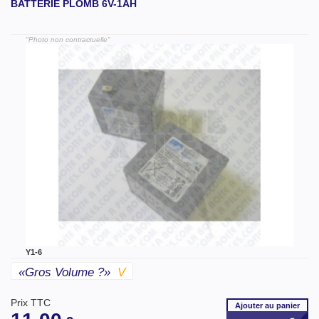
BATTERIE PLOMB 6V-1AH
"Photo non contractuelle"
Y1-6
«gros Volume ?»
V
Prix TTC
Ajouter
au panier