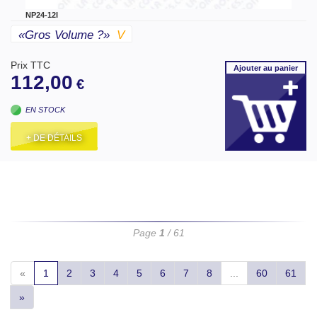
NP24-12I
«gros Volume ?»
V
Prix TTC
Ajouter
au panier
112,00
€
EN STOCK
+ DE DÉTAILS
Page
1
/ 61
«
1
2
3
4
5
6
7
8
...
60
61
»