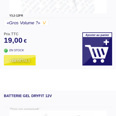
Y3.2-12FR
«gros Volume ?»
V
Prix TTC
Ajouter
au panier
19,00
€
EN STOCK
+ DE DÉTAILS
BATTERIE GEL DRYFIT 12V
"Photo non contractuelle"