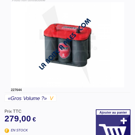
"Photo non contractuelle"
227644
«gros Volume ?»
V
Prix TTC
Ajouter
au panier
279,00
€
EN STOCK