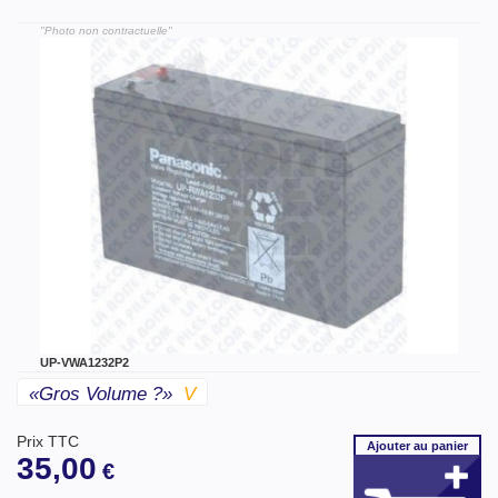
"Photo non contractuelle"
UP-VWA1232P2
«gros Volume ?»
V
Prix TTC
Ajouter
au panier
35,00
€