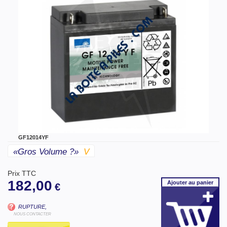
GF12014YF
«gros Volume ?»
V
Prix TTC
182,00
Ajouter
au panier
€
RUPTURE,
NOUS CONTACTER