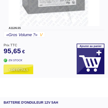
A112/6.5S
«gros Volume ?»
V
Prix TTC
Ajouter
au panier
95,65
€
EN STOCK
+ DE DÉTAILS
BATTERIE D'ONDULEUR 12V 5AH