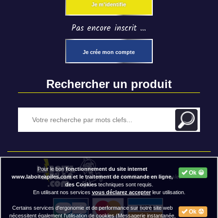
Je m'identifie
Pas encore inscrit ...
Je crée mon compte
Rechercher un produit
Pour le bon
fonctionnement du site internet
Ok 😀
2020 BAP ⓒ - Mentions légales
www.laboiteapiles.com et le traitement de commande en ligne,
des Cookies
techniques sont requis.
En utilisant nos services
vous déclarez accepter
leur utilisation.
Certains services d'ergonomie et de performance sur notre site web
Ok 😟
nécessitent également l'utilisation de cookies (Messagerie instantanée,