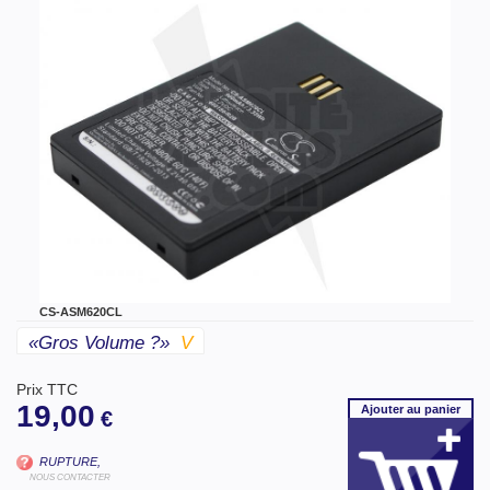
CS-ASM620CL
«gros Volume ?»
V
Prix TTC
19,00
Ajouter
au panier
€
RUPTURE,
NOUS CONTACTER