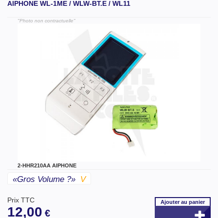
AIPHONE WL-1ME / WLW-BT.E / WL11
"Photo non contractuelle"
2-HHR210AA AIPHONE
«gros Volume ?»
V
Prix TTC
Ajouter
au panier
12,00
€