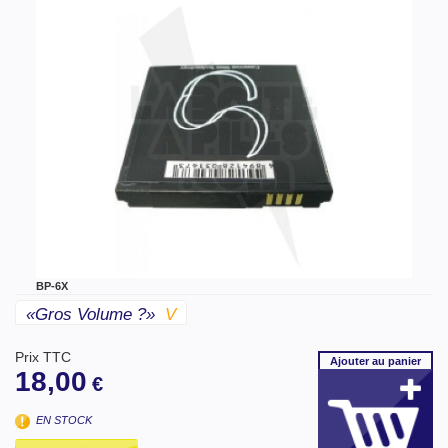
BP-6X
«gros Volume ?»
V
Prix TTC
Ajouter
au panier
18,00
€
EN STOCK