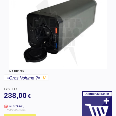
DY-BE4780
«gros Volume ?»
V
Prix TTC
238,00
Ajouter
au panier
€
RUPTURE,
NOUS CONTACTER