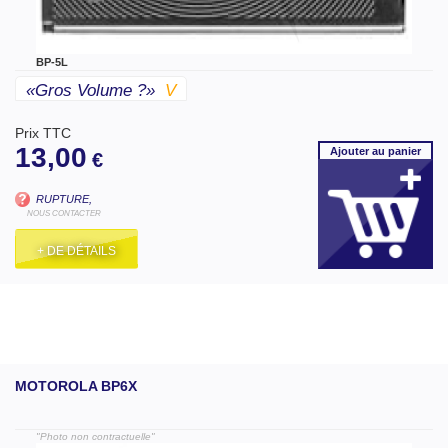
BP-5L
«gros Volume ?»
V
Prix TTC
13,00
Ajouter
au panier
€
RUPTURE,
NOUS CONTACTER
+ DE DÉTAILS
MOTOROLA BP6X
"Photo non contractuelle"