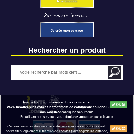
Je m'identifie
Pas encore inscrit ...
Je crée mon compte
Rechercher un produit
Pour le bon
fonctionnement du site internet
Ok 😀
2020 BAP ⓒ - Mentions légales
www.laboiteapiles.com et le traitement de commande en ligne,
des Cookies
techniques sont requis.
En utilisant nos services
vous déclarez accepter
leur utilisation.
Certains services d'ergonomie et de performance sur notre site web
Ok 😟
nécessitent également l'utilisation de cookies (Messagerie instantanée,