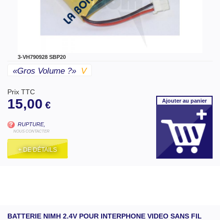
3-VH790928 SBP20
«gros Volume ?»
V
Prix TTC
15,00
Ajouter
au panier
€
RUPTURE,
NOUS CONTACTER
+ DE DÉTAILS
BATTERIE NIMH 2.4V POUR INTERPHONE VIDEO SANS FIL