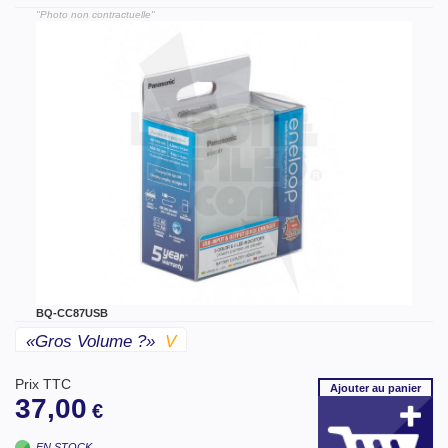
"Photo non contractuelle"
BQ-CC87USB
«gros Volume ?»
V
Prix TTC
Ajouter
au panier
37,00
€
EN STOCK