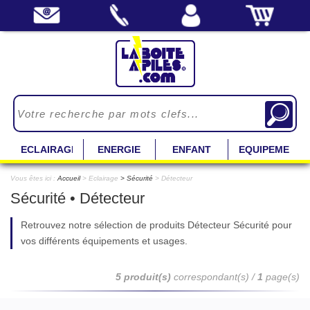
ECLAIRAGE
ENERGIE
ENFANT
EQUIPEMENT
Vous êtes ici :
Accueil
> Eclairage
Sécurité
> Détecteur
Sécurité • Détecteur
Retrouvez notre sélection de produits Détecteur Sécurité pour
vos différents équipements et usages.
5 produit(s)
correspondant(s) /
1
page(s)