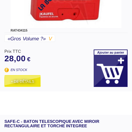
RAT434115
«gros Volume ?»
V
Prix TTC
Ajouter
au panier
28,00
€
EN STOCK
+ DE DÉTAILS
SAFE-C - BATON TELESCOPIQUE AVEC MIROIR
RECTANGULAIRE ET TORCHE INTEGREE