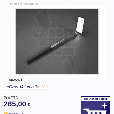
"Photo non contractuelle"
SE000604
«gros Volume ?»
V
Prix TTC
Ajouter
au panier
265,00
€
EN STOCK