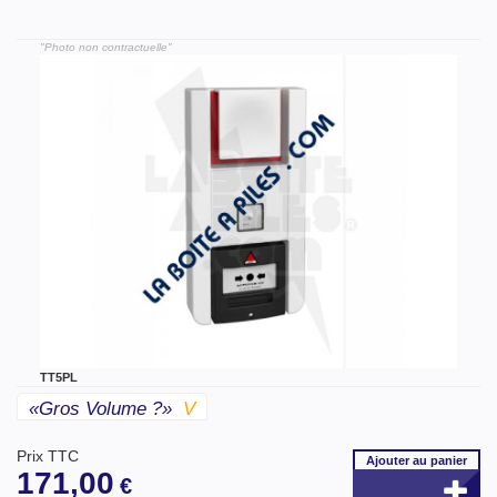
"Photo non contractuelle"
TT5PL
«gros Volume ?»
V
Prix TTC
Ajouter
au panier
171,00
€