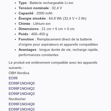
Type
: Batterie rechargeable Li-ion
Tension nominale
: 32,4 V
Capacité
: 2000 mAh
Énergie stockée
: 64,8 Wh (32,4 V × 2 Ah)
Chimie
: Lithium-ion
Dimensions
: 21 cm × 6 cm × 4 cm
Poids
: 400–450 g
Fonction
: Remplacement direct de la batterie
d’origine pour aspirateurs et appareils compatibles
Avantages
: longue durée de vie, recharge rapide,
performances constantes
Le produit est entièrement compatible avec les appareils
suivants :
OBH Nordica
EO99
EO99F1NO/4Q0
EO99F1NO/4Q2
EO99F1NO/4Q3
Nordischer
EO99F1NO/4Q0
EO99F1NO/4Q2