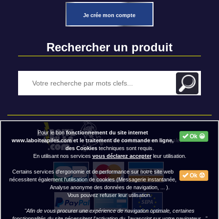
Je crée mon compte
Rechercher un produit
Pour le bon
fonctionnement du site internet
Ok 😀
2020 BAP ⓒ - Mentions légales
www.laboiteapiles.com et le traitement de commande en ligne,
des Cookies
techniques sont requis.
En utilisant nos services
vous déclarez accepter
leur utilisation.
Certains services d'ergonomie et de performance sur notre site web
Ok 😟
nécessitent également l'utilisation de cookies (Messagerie instantanée,
Analyse anonyme des données de navigation, ... ).
Vous pouvez refuser leur utilisation.
"Afin de vous procurer une expérience de navigation optimale, certaines
fonctionnalités du site nécessitent
l'activation du Javascript
sur votre navigateur..."