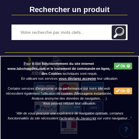
Rechercher un produit
Pour le bon
fonctionnement du site internet
Ok 😀
2020 BAP ⓒ - Mentions légales
www.laboiteapiles.com et le traitement de commande en ligne,
des Cookies
techniques sont requis.
En utilisant nos services
vous déclarez accepter
leur utilisation.
Certains services d'ergonomie et de performance sur notre site web
Ok 😟
nécessitent également l'utilisation de cookies (Messagerie instantanée,
Analyse anonyme des données de navigation, ... ).
Vous pouvez refuser leur utilisation.
"Afin de vous procurer une expérience de navigation optimale, certaines
fonctionnalités du site nécessitent
l'activation du Javascript
sur votre navigateur..."