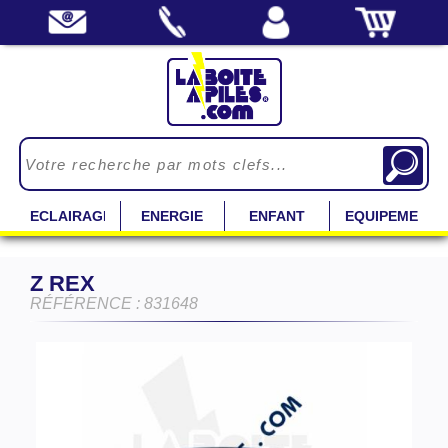
ECLAIRAGE
ENERGIE
ENFANT
EQUIPEMENT
Z REX
RÉFÉRENCE : 831648