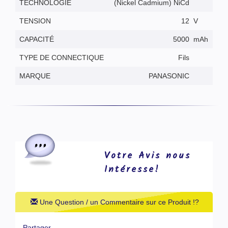
TECHNOLOGIE
(Nickel Cadmium) NiCd
TENSION
12
V
CAPACITÉ
5000
mAh
TYPE DE CONNECTIQUE
Fils
MARQUE
PANASONIC
Votre Avis nous
Intéresse!
Une Question / un Commentaire sur ce Produit !?
Partager