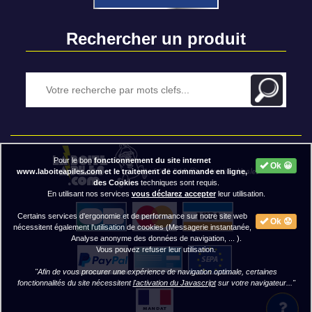
Rechercher un produit
Pour le bon
fonctionnement du site internet
Ok 😀
2020 BAP ⓒ - Mentions légales
www.laboiteapiles.com et le traitement de commande en ligne,
des Cookies
techniques sont requis.
En utilisant nos services
vous déclarez accepter
leur utilisation.
Certains services d'ergonomie et de performance sur notre site web
Ok 😟
nécessitent également l'utilisation de cookies (Messagerie instantanée,
Analyse anonyme des données de navigation, ... ).
Vous pouvez refuser leur utilisation.
"Afin de vous procurer une expérience de navigation optimale, certaines
fonctionnalités du site nécessitent
l'activation du Javascript
sur votre navigateur..."