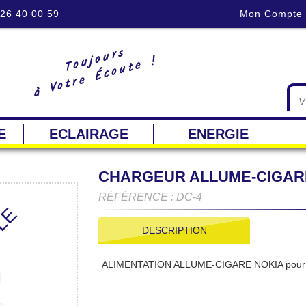
 26 40 00 59
Mon Compte
Toujours
à Votre Écoute !
E
ECLAIRAGE
ENERGIE
CHARGEUR ALLUME-CIGARE
RÉFÉRENCE : DC-4
BLE
DESCRIPTION
ALIMENTATION ALLUME-CIGARE NOKIA pour