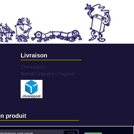
Livraison
Chronopost
Retrait Gratuit en Magasin
n produit
techniques sont requis.