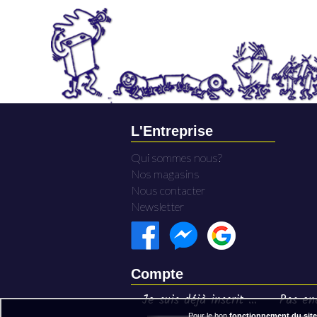
L'Entreprise
Qui sommes nous?
Nos magasins
Nous contacter
Newsletter
Compte
Je suis déjà inscrit ...
Pas enc
Pour le bon
fonctionnement du site