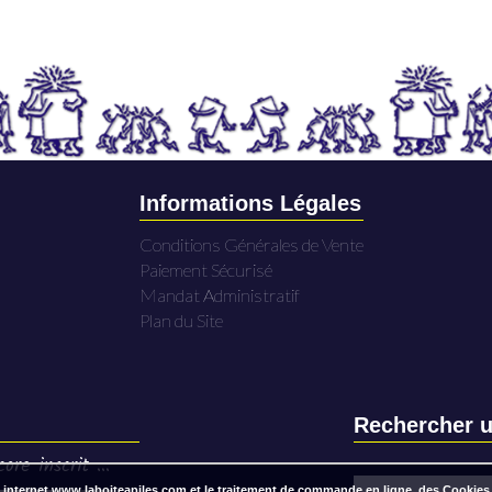
Informations Légales
Conditions Générales de Vente
Paiement Sécurisé
Mandat Administratif
Plan du Site
Rechercher u
ore inscrit ...
 internet www.laboiteapiles.com et le traitement de commande en ligne, des Cookies