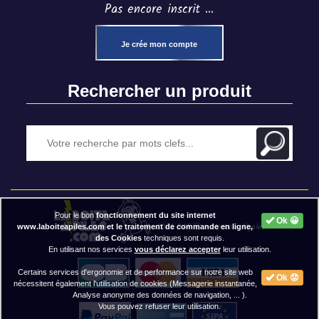
Pas encore inscrit ...
Je crée mon compte
Rechercher un produit
Pour le bon
fonctionnement du site internet
Ok 😀
2020 BAP ⓒ - Mentions légales
www.laboiteapiles.com et le traitement de commande en ligne,
des Cookies
techniques sont requis.
En utilisant nos services
vous déclarez accepter
leur utilisation.
Certains services d'ergonomie et de performance sur notre site web
Ok 😟
nécessitent également l'utilisation de cookies (Messagerie instantanée,
Analyse anonyme des données de navigation, ... ).
Vous pouvez refuser leur utilisation.