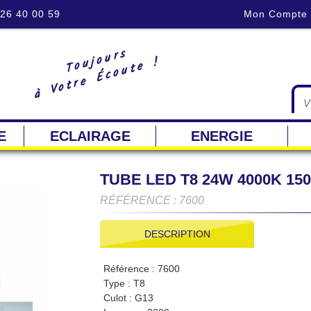
 26 40 00 59
Mon Compte
Toujours
à Votre Écoute !
E
ECLAIRAGE
ENERGIE
TUBE LED T8 24W 4000K 15
RÉFÉRENCE : 7600
DESCRIPTION
Référence : 7600
Type : T8
Culot : G13