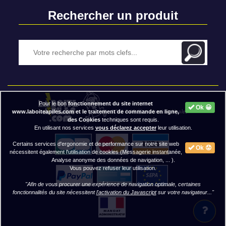
Rechercher un produit
Pour le bon
fonctionnement du site internet
Ok 😀
2020 BAP ⓒ - Mentions légales
www.laboiteapiles.com et le traitement de commande en ligne,
des Cookies
techniques sont requis.
En utilisant nos services
vous déclarez accepter
leur utilisation.
Certains services d'ergonomie et de performance sur notre site web
Ok 😟
nécessitent également l'utilisation de cookies (Messagerie instantanée,
Analyse anonyme des données de navigation, ... ).
Vous pouvez refuser leur utilisation.
"Afin de vous procurer une expérience de navigation optimale, certaines
fonctionnalités du site nécessitent
l'activation du Javascript
sur votre navigateur..."