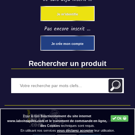
Je m'identifie
Pas encore inscrit ...
Je crée mon compte
Rechercher un produit
Pour le bon
fonctionnement du site internet
Ok 😀
2020 BAP ⓒ - Mentions légales
www.laboiteapiles.com et le traitement de commande en ligne,
des Cookies
techniques sont requis.
En utilisant nos services
vous déclarez accepter
leur utilisation.