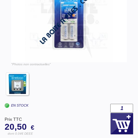
"Photos non contractuelles"
EN STOCK
Prix TTC
20,50
€
dont 0.04€ DEEE