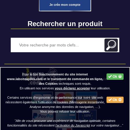
Je crée mon compte
Rechercher un produit
Pour le bon
fonctionnement du site internet
Ok 😀
2020 BAP ⓒ - Mentions légales
www.laboiteapiles.com et le traitement de commande en ligne,
des Cookies
techniques sont requis.
En utilisant nos services
vous déclarez accepter
leur utilisation.
Certains services d'ergonomie et de performance sur notre site web
Ok 😟
nécessitent également l'utilisation de cookies (Messagerie instantanée,
Analyse anonyme des données de navigation, ... ).
Vous pouvez refuser leur utilisation.
"Afin de vous procurer une expérience de navigation optimale, certaines
fonctionnalités du site nécessitent
l'activation du Javascript
sur votre navigateur..."