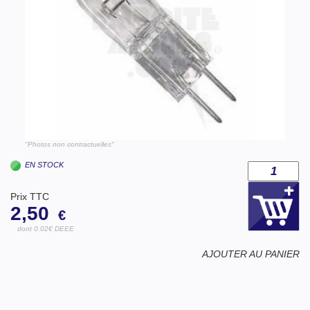
"Photos non contractuelles"
EN STOCK
Prix TTC
2,50
€
dont 0.02€ DEEE
AJOUTER AU PANIER