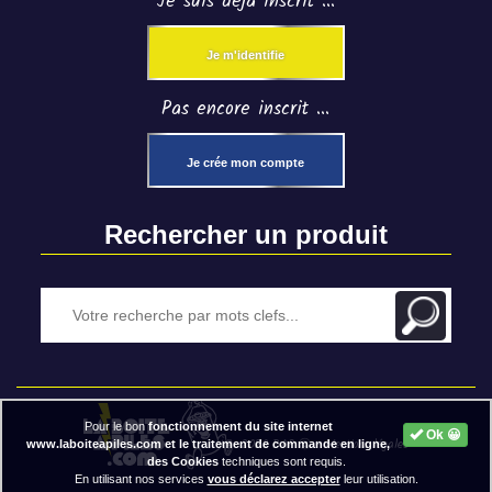
Je suis déjà inscrit ...
Je m'identifie
Pas encore inscrit ...
Je crée mon compte
Rechercher un produit
Pour le bon
fonctionnement du site internet
Ok 😀
2020 BAP ⓒ - Mentions légales
www.laboiteapiles.com et le traitement de commande en ligne,
des Cookies
techniques sont requis.
En utilisant nos services
vous déclarez accepter
leur utilisation.