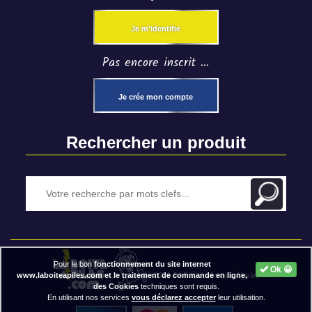
Je m'identifie
Pas encore inscrit ...
Je crée mon compte
Rechercher un produit
Pour le bon
fonctionnement du site internet
Ok 😀
2020 BAP ⓒ - Mentions légales
www.laboiteapiles.com et le traitement de commande en ligne,
des Cookies
techniques sont requis.
En utilisant nos services
vous déclarez accepter
leur utilisation.