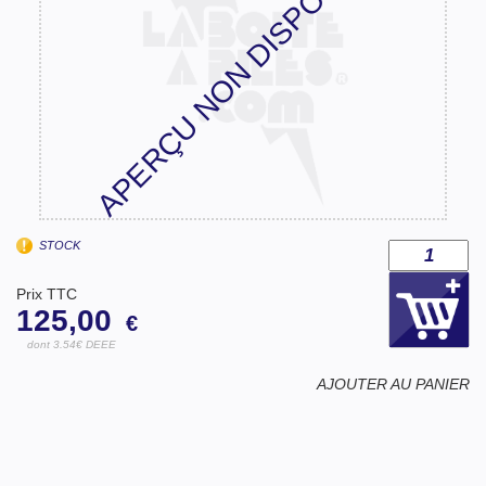
APERÇU NON DISPONIBLE
STOCK
Prix TTC
125,00
€
dont 3.54€ DEEE
AJOUTER AU PANIER