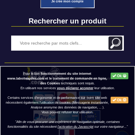
Je crée mon compte
Rechercher un produit
Pour le bon
fonctionnement du site internet
Ok 😀
2020 BAP ⓒ - Mentions légales
www.laboiteapiles.com et le traitement de commande en ligne,
des Cookies
techniques sont requis.
En utilisant nos services
vous déclarez accepter
leur utilisation.
Certains services d'ergonomie et de performance sur notre site web
Ok 😟
nécessitent également l'utilisation de cookies (Messagerie instantanée,
Analyse anonyme des données de navigation, ... ).
Vous pouvez refuser leur utilisation.
"Afin de vous procurer une expérience de navigation optimale, certaines
fonctionnalités du site nécessitent
l'activation du Javascript
sur votre navigateur..."