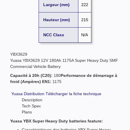
Largeur (mm)
222
Hauteur (mm)
215
NCC Class
N/A
YBX3629
Yuasa YBX3629 12V 180Ah 1175A Super Heavy Duty SMF
Commercial Vehicle Battery
Capacité à 20h (C20):
180
Performance de démarrage à
froid (Ampères) EN1:
1175
Yuasa Distribution
Télécharger la fiche technique
Description
Tech Spec
Plans
Yuasa YBX Super Heavy Duty batteries feature:
Caractéristiques des batteries YBX Super Heavy