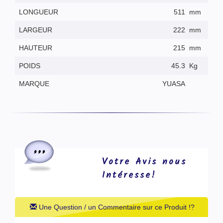
LONGUEUR
511
mm
LARGEUR
222
mm
HAUTEUR
215
mm
POIDS
45.3
Kg
MARQUE
YUASA
Votre Avis nous
Intéresse!
Une Question / un Commentaire sur ce Produit !?