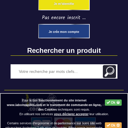
Je m'identifie
Pas encore inscrit ...
Je crée mon compte
Rechercher un produit
Pour le bon
fonctionnement du site internet
Ok 😀
2020 BAP ⓒ - Mentions légales
www.laboiteapiles.com et le traitement de commande en ligne,
des Cookies
techniques sont requis.
En utilisant nos services
vous déclarez accepter
leur utilisation.
Certains services d'ergonomie et de performance sur notre site web
Ok 😟
nécessitent également l'utilisation de cookies (Messagerie instantanée,