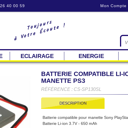
 26 40 00 59
Mon Compte
Toujours
à Votre Écoute !
E
ECLAIRAGE
ENERGIE
BATTERIE COMPATIBLE LI-IO
MANETTE PS3
RÉFÉRENCE : CS-SP130SL
DESCRIPTION
Batterie compatible pour manette Sony PlaySta
Batterie Li-ion 3.7V - 650 mAh