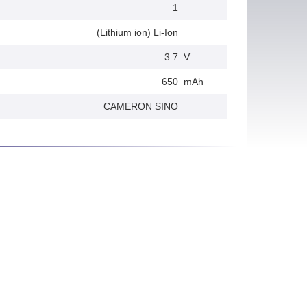
1
(Lithium ion) Li-Ion
3.7
V
650
mAh
CAMERON SINO