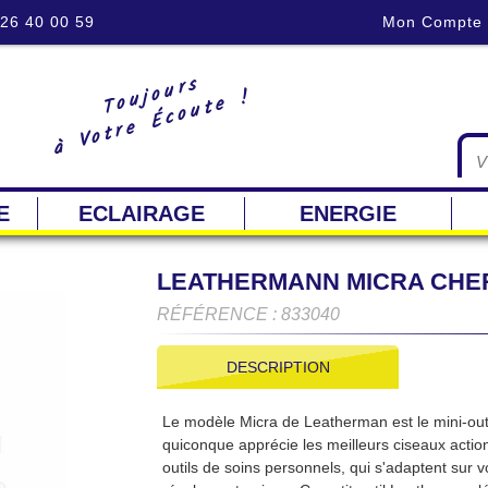
 26 40 00 59
Mon Compte
Toujours
à Votre Écoute !
E
ECLAIRAGE
ENERGIE
LEATHERMANN MICRA CHE
RÉFÉRENCE : 833040
DESCRIPTION
Le modèle Micra de Leatherman est le mini-out
quiconque apprécie les meilleurs ciseaux actio
outils de soins personnels, qui s'adaptent sur v