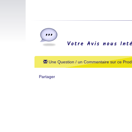
Votre Avis nous Int
Une Question / un Commentaire sur ce Produ
Partager