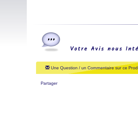
Votre Avis nous Int
Une Question / un Commentaire sur ce Produ
Partager