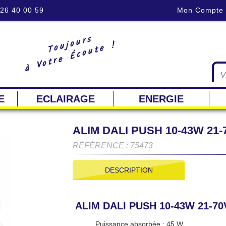
 26 40 00 59
Mon Compte
Toujours
à Votre Écoute !
E
ECLAIRAGE
ENERGIE
ALIM DALI PUSH 10-43W 21-
RÉFÉRENCE : 75473
DESCRIPTION
ALIM DALI PUSH 10-43W 21-70
Puissance absorbée : 45 W