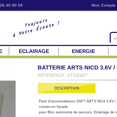
 26 40 00 59
Mon Compte
Toujours
à Votre Écoute !
E
ECLAIRAGE
ENERGIE
BATTERIE ARTS NICD 3.6V 
RÉFÉRENCE : VT131607
DESCRIPTION
Pack d'accumulateurs SAFT ARTS NiCd 3.6V / 4
cosses en facade
pour Bloc autonome de secours, Eclairage de s