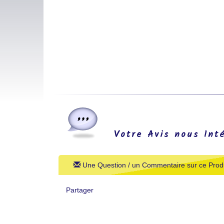
Votre Avis nous Int
Une Question / un Commentaire sur ce Produ
Partager