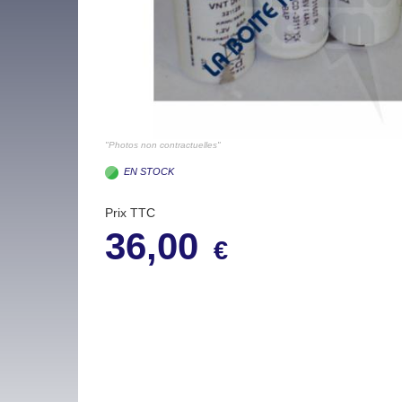
"Photos non contractuelles"
EN STOCK
Prix TTC
36,00
€