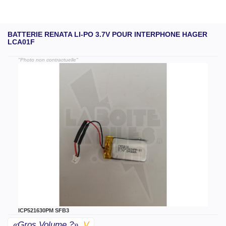
BATTERIE RENATA LI-PO 3.7V POUR INTERPHONE HAGER
LCA01F
"Photo non contractuelle"
ICP521630PM SFB3
«gros Volume ?»
V