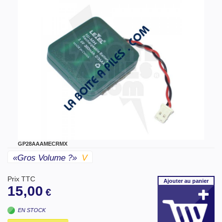
GP28AAAMECRMX
«gros Volume ?»
V
Prix TTC
Ajouter
au panier
15,00
€
EN STOCK