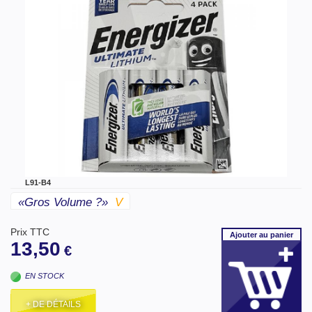
L91-B4
«gros Volume ?»
V
Prix TTC
Ajouter
au panier
13,50
€
EN STOCK
+ DE DÉTAILS