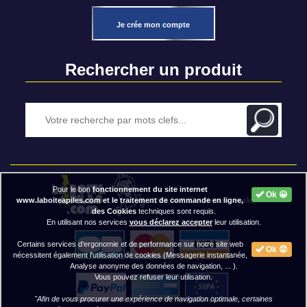
Je crée mon compte
Rechercher un produit
Pour le bon
fonctionnement du site internet
Ok 😀
2020 BAP ⓒ - Mentions légales
www.laboiteapiles.com et le traitement de commande en ligne,
des Cookies
techniques sont requis.
En utilisant nos services
vous déclarez accepter
leur utilisation.
Certains services d'ergonomie et de performance sur notre site web
Ok 😟
nécessitent également l'utilisation de cookies (Messagerie instantanée,
Analyse anonyme des données de navigation, ... ).
Vous pouvez refuser leur utilisation.
"Afin de vous procurer une expérience de navigation optimale, certaines