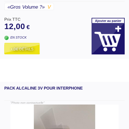
«gros Volume ?»
V
Prix TTC
Ajouter
au panier
12,00
€
EN STOCK
+ DE DÉTAILS
PACK ALCALINE 3V POUR INTERPHONE
"Photo non contractuelle"