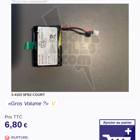
"Photo non contractuelle"
3-4103 SFB2 COURT
«gros Volume ?»
V
Prix TTC
6,80
Ajouter
au panier
€
RUPTURE,