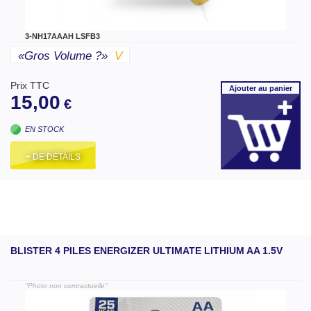
3-NH17AAAH LSFB3
«gros Volume ?»
V
Prix TTC
Ajouter
au panier
15,00
€
EN STOCK
+ DE DÉTAILS
BLISTER 4 PILES ENERGIZER ULTIMATE LITHIUM AA 1.5V
"Photo non contractuelle"