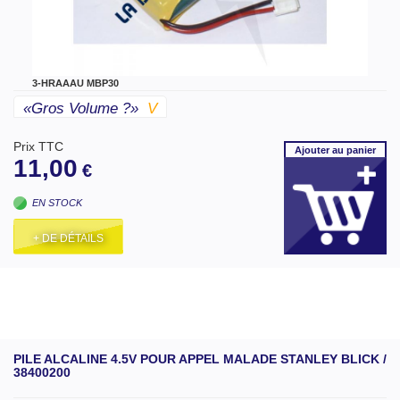
3-HRAAAU MBP30
«gros Volume ?»
V
Prix TTC
Ajouter
au panier
11,00
€
EN STOCK
+ DE DÉTAILS
PILE ALCALINE 4.5V POUR APPEL MALADE STANLEY BLICK /
38400200