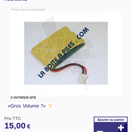
"Photo non contractuelle"
3-VH790928 SFB
«gros Volume ?»
V
Prix TTC
Ajouter
au panier
15,00
€