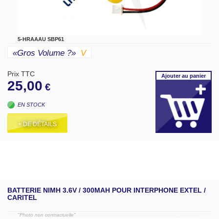
5-HRAAAU SBP61
«gros Volume ?»
V
Prix TTC
Ajouter
au panier
25,00
€
EN STOCK
+ DE DÉTAILS
BATTERIE NIMH 3.6V / 300MAH POUR INTERPHONE EXTEL /
CARITEL
"Photo non contractuelle"