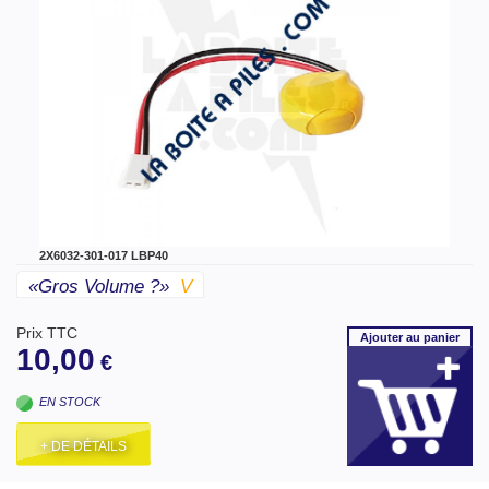
2X6032-301-017 LBP40
«gros Volume ?»
V
Prix TTC
Ajouter
au panier
10,00
€
EN STOCK
+ DE DÉTAILS