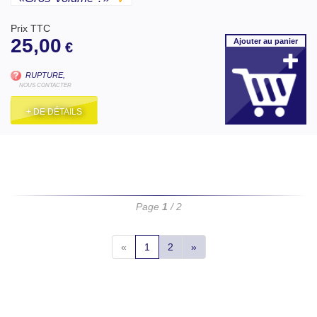
Prix TTC
25,00
Ajouter
au panier
€
RUPTURE,
NOUS CONTACTER
+ DE DÉTAILS
Page
1
/ 2
«
1
2
»