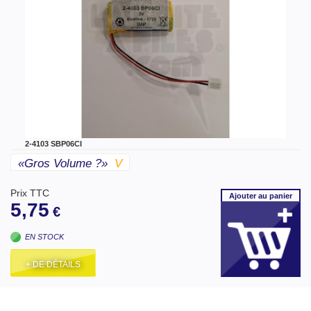
2-4103 SBP06CI
«gros Volume ?»
V
Prix TTC
Ajouter
au panier
5,75
€
EN STOCK
+ DE DÉTAILS