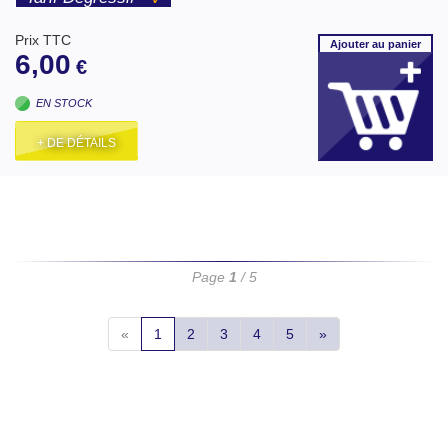
Prix TTC
Ajouter
au panier
6,00
€
EN STOCK
+ DE DÉTAILS
Page
1
/ 5
«
1
2
3
4
5
»