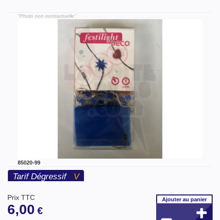
"Photo non contractuelle"
85020-99
Tarif Dégressif
V
Prix TTC
Ajouter
au panier
6,00
€