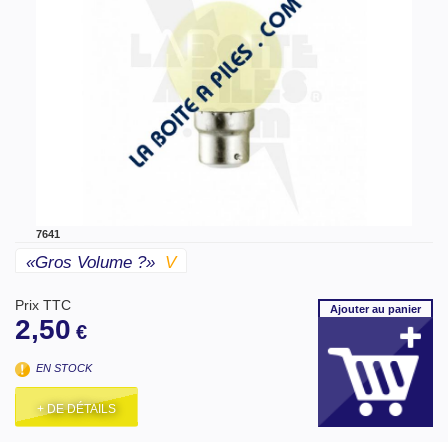
7641
«gros Volume ?»
V
Prix TTC
Ajouter
au panier
2,50
€
EN STOCK
+ DE DÉTAILS