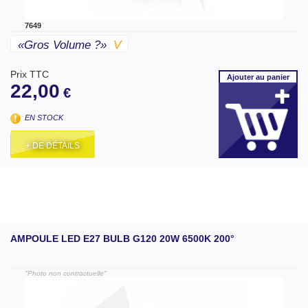
7649
«gros Volume ?»
V
Prix TTC
Ajouter
au panier
22,00
€
EN STOCK
+ DE DÉTAILS
AMPOULE LED E27 BULB G120 20W 6500K 200°
"Photo non contractuelle"