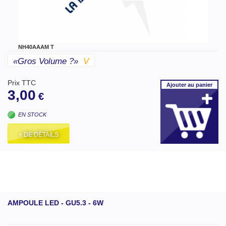
NH40AAAM T
«gros Volume ?»
V
Prix TTC
Ajouter
au panier
3,00
€
EN STOCK
+ DE DÉTAILS
AMPOULE LED - GU5.3 - 6W