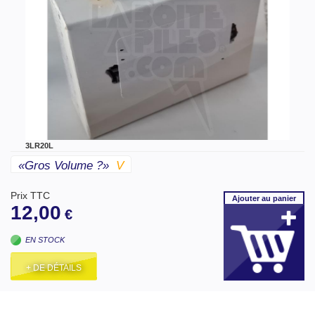
3LR20L
«gros Volume ?»
V
Prix TTC
Ajouter
au panier
12,00
€
EN STOCK
+ DE DÉTAILS