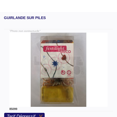
GUIRLANDE SUR PILES
"Photo non contractuelle"
85099
Tarif Dégressif
V