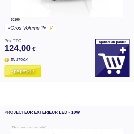
80100
«gros Volume ?»
V
Prix TTC
Ajouter
au panier
124,00
€
EN STOCK
+ DE DÉTAILS
PROJECTEUR EXTERIEUR LED - 10W
"Photo non contractuelle"