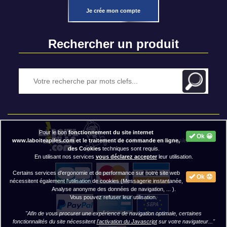
Je crée mon compte
Rechercher un produit
Pour le bon
fonctionnement du site internet
Ok 😀
2020 BAP ⓒ - Mentions légales
www.laboiteapiles.com et le traitement de commande en ligne,
des Cookies
techniques sont requis.
En utilisant nos services
vous déclarez accepter
leur utilisation.
Certains services d'ergonomie et de performance sur notre site web
Ok 😟
nécessitent également l'utilisation de cookies (Messagerie instantanée,
Analyse anonyme des données de navigation, ... ).
Vous pouvez refuser leur utilisation.
"Afin de vous procurer une expérience de navigation optimale, certaines
fonctionnalités du site nécessitent
l'activation du Javascript
sur votre navigateur..."