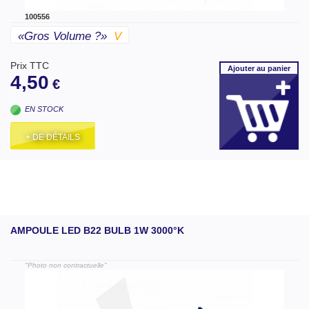
100556
«gros Volume ?»
V
Prix TTC
Ajouter
au panier
4,50
€
EN STOCK
+ DE DÉTAILS
AMPOULE LED B22 BULB 1W 3000°K
"Photo non contractuelle"