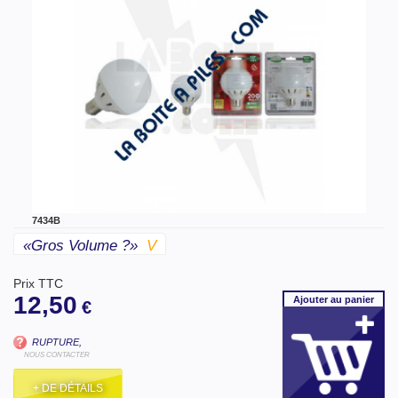
7434B
«gros Volume ?»
V
Prix TTC
12,50
Ajouter
au panier
€
RUPTURE,
NOUS CONTACTER
+ DE DÉTAILS