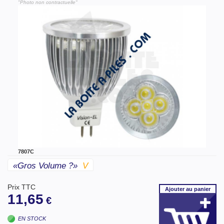
"Photo non contractuelle"
7807C
«gros Volume ?»
V
Prix TTC
Ajouter
au panier
11,65
€
EN STOCK