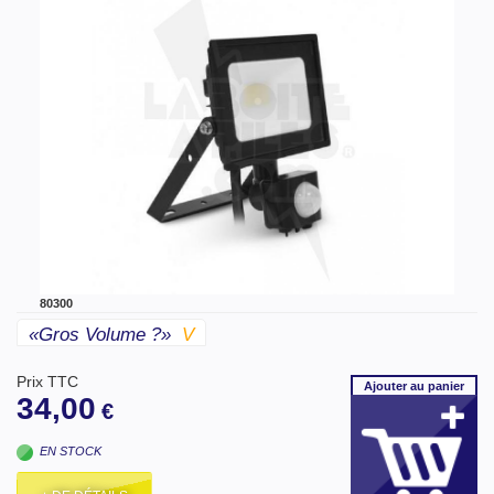
80300
«gros Volume ?»
V
Prix TTC
Ajouter
au panier
34,00
€
EN STOCK