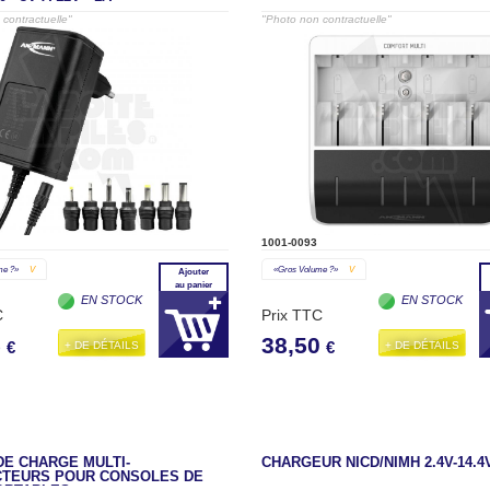
contractuelle"
"Photo non contractuelle"
1001-0093
me ?»
V
«gros Volume ?»
V
Ajouter
au panier
EN STOCK
EN STOCK
C
Prix TTC
5
38,50
+ DE DÉTAILS
+ DE DÉTAILS
€
€
DE CHARGE MULTI-
CHARGEUR NICD/NIMH 2.4V-14.4
TEURS POUR CONSOLES DE