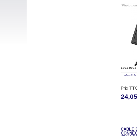
"Photo non 
1201-0023
«gros Volu
Prix TT
24,0
CABLE 
CONNEC