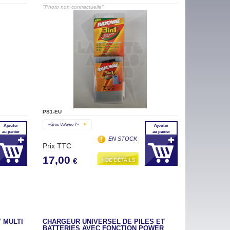
"Photo non contractuelle"
PS1-EU
«gros Volume ?»
V
Ajouter
Ajouter
au panier
au panier
EN STOCK
Prix TTC
17,00
+ DE DÉTAILS
€
 MULTI
CHARGEUR UNIVERSEL DE PILES ET
BATTERIES AVEC FONCTION POWER