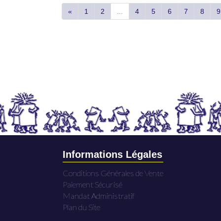
«
1
2
...
4
5
6
7
8
9
Informations Légales
Conditions Générales de Vente
Paiement Sécurisé
Mandat Administratif
Plan du Site