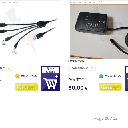
ORTABLES
contractuelle"
"Photo non contractuelle"
FW1834049
me ?»
V
«gros Volume ?»
V
Ajouter
au panier
EN STOCK
EN STOCK
C
Prix TTC
60,00
+ DE DÉTAILS
+ DE DÉTAILS
€
€
Page
10
/ 12