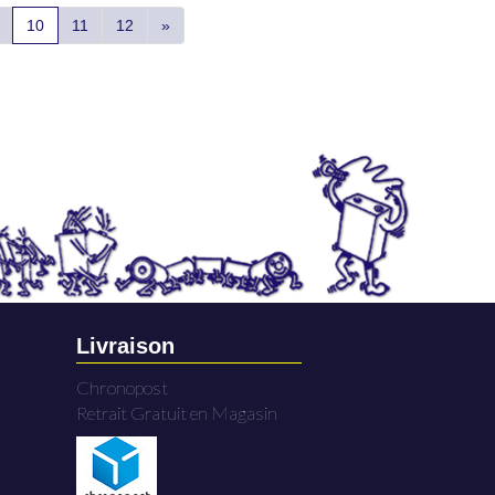
10
11
12
»
Livraison
Chronopost
Retrait Gratuit en Magasin