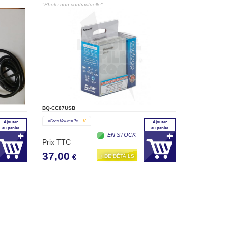
"Photo non contractuelle"
BQ-CC87USB
«gros Volume ?»
V
Ajouter
Ajouter
au panier
au panier
EN STOCK
Prix TTC
37,00
+ DE DÉTAILS
€