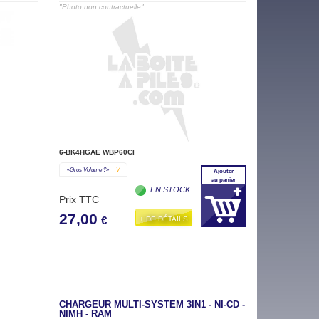
"Photo non contractuelle"
6-BK4HGAE WBP60CI
«gros Volume ?»
V
Ajouter
au panier
EN STOCK
Prix TTC
27,00
+ DE DÉTAILS
€
CHARGEUR MULTI-SYSTEM 3IN1 - NI-CD -
NIMH - RAM