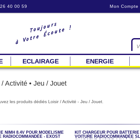
 26 40 00 59
Mon Compte
Toujours
à Votre Écoute !
E
ECLAIRAGE
ENERGIE
 / Activité • Jeu / Jouet
vez les produits dédiés Loisir / Activité - Jeu / Jouet.
IE NIMH 8.4V POUR MODÉLISME
KIT CHARGEUR POUR BATTERIE
E RADIOCOMMANDÉE - EXOST
VOITURE RADIOCOMMANDÉE SLO