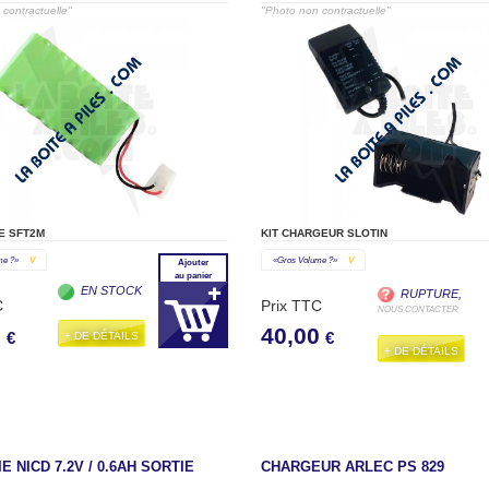
CHARGEUR RAPIDE 4.8V À 12V
contractuelle"
"Photo non contractuelle"
E SFT2M
KIT CHARGEUR SLOTIN
me ?»
V
«gros Volume ?»
V
Ajouter
au panier
EN STOCK
RUPTURE,
C
Prix TTC
NOUS CONTACTER
0
40,00
+ DE DÉTAILS
€
€
+ DE DÉTAILS
E NICD 7.2V / 0.6AH SORTIE
CHARGEUR ARLEC PS 829