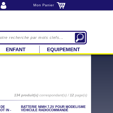
Mon Panier
ENFANT
EQUIPEMENT
134 produit(s)
correspondant(s) /
12
page(s)
 DE
BATTERIE NIMH 7.2V POUR MODÉLISME
T IN -
VÉHICULE RADIOCOMMANDÉ