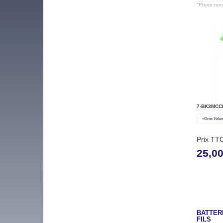
RC CAR
"Photo non 
7-BK3MCC
«gros Volu
Prix TT
25,0
BATTERI
FILS