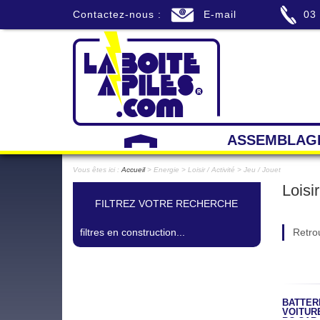
Contactez-nous :
E-mail
03
ASSEMBLAG
Vous êtes ici :
Accueil
> Energie > Loisir / Activité > Jeu / Jouet
Loisir
FILTREZ VOTRE RECHERCHE
filtres en construction...
Retrou
BATTER
VOITUR