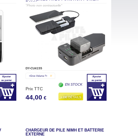
BANK
"Photo non contractuelle"
DY-CU4155
«gros Volume ?»
V
Ajouter
Ajouter
au panier
au panier
EN STOCK
Prix TTC
44,00
+ DE DÉTAILS
€
V
CHARGEUR DE PILE NIMH ET BATTERIE
EXTERNE