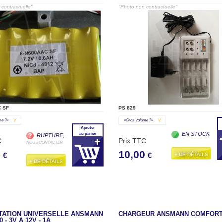
contractuelle"
"Photo non contractuelle"
 SF
PS 829
me ?»
V
«gros Volume ?»
V
Ajouter
EN STOCK
au panier
RUPTURE,
C
Prix TTC
NOUS CONTACTER
0
10,00
+ DE DÉTAILS
€
€
+ DE DÉTAILS
TATION UNIVERSELLE ANSMANN
CHARGEUR ANSMANN COMFORT
 - 3V A 12V - 1A