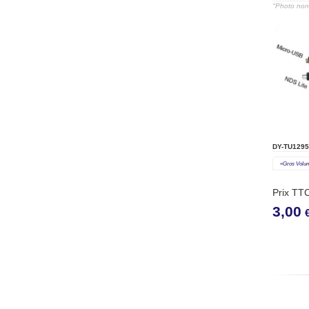
JEUX P
"Photo non 
DY-TU1295
«gros Volu
Prix TT
3,00