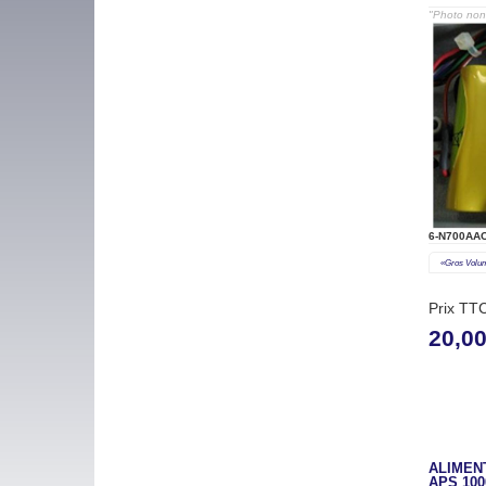
"Photo non 
6-N700AAC
«gros Volu
Prix TT
20,0
ALIMEN
APS 1000