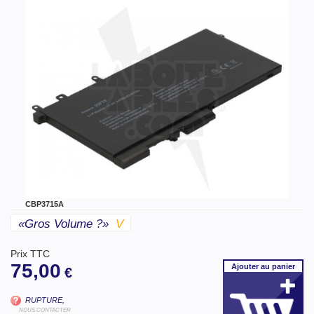
CBP3715A
«gros Volume ?»
V
Prix TTC
75,00
Ajouter
au panier
€
RUPTURE,
NOUS CONTACTER