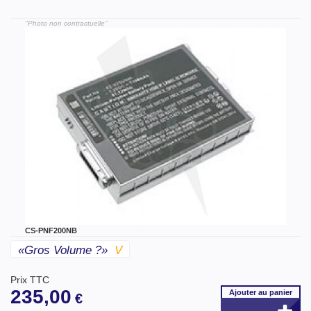
"Photo non contractuelle"
CS-PNF200NB
«gros Volume ?»
V
Prix TTC
235,00
Ajouter
au panier
€