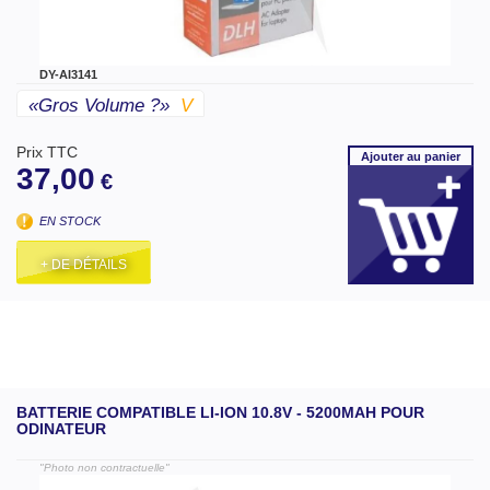
DY-AI3141
«gros Volume ?»
V
Prix TTC
Ajouter
au panier
37,00
€
EN STOCK
+ DE DÉTAILS
BATTERIE COMPATIBLE LI-ION 10.8V - 5200MAH POUR
ODINATEUR
"Photo non contractuelle"