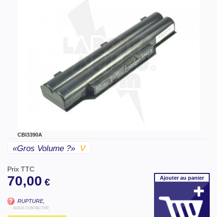
CBI3390A
«gros Volume ?»
V
Prix TTC
70,00
Ajouter
au panier
€
RUPTURE,
NOUS CONTACTER