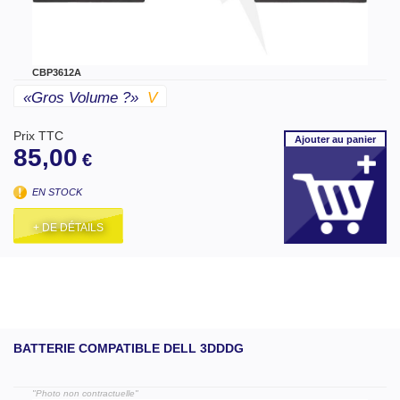
CBP3612A
«gros Volume ?»
V
Prix TTC
Ajouter
au panier
85,00
€
EN STOCK
+ DE DÉTAILS
BATTERIE COMPATIBLE DELL 3DDDG
"Photo non contractuelle"