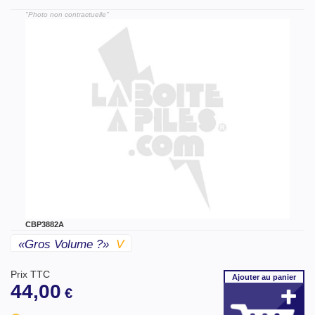
"Photo non contractuelle"
CBP3882A
«gros Volume ?»
V
Prix TTC
Ajouter
au panier
44,00
€