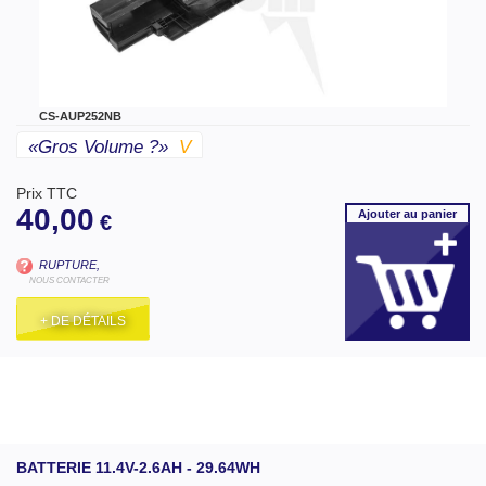
CS-AUP252NB
«gros Volume ?»
V
Prix TTC
40,00
Ajouter
au panier
€
RUPTURE,
NOUS CONTACTER
+ DE DÉTAILS
BATTERIE 11.4V-2.6AH - 29.64WH