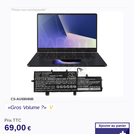
"Photo non contractuelle"
CS-AUX804NB
«gros Volume ?»
V
Prix TTC
69,00
Ajouter
au panier
€