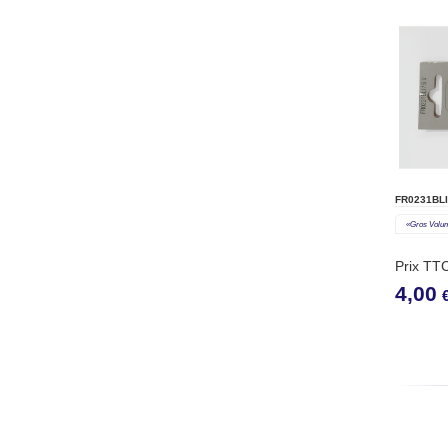
FR0231BLI
«gros Volu
Prix TT
4,00