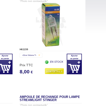
"Photo non contractuelle"
H61159
«gros Volume ?»
V
Ajouter
Ajouter
au panier
au panier
EN STOCK
Prix TTC
8,00
+ DE DÉTAILS
€
AMPOULE DE RECHANGE POUR LAMPE
STREAMLIGHT STINGER
"Photo non contractuelle"