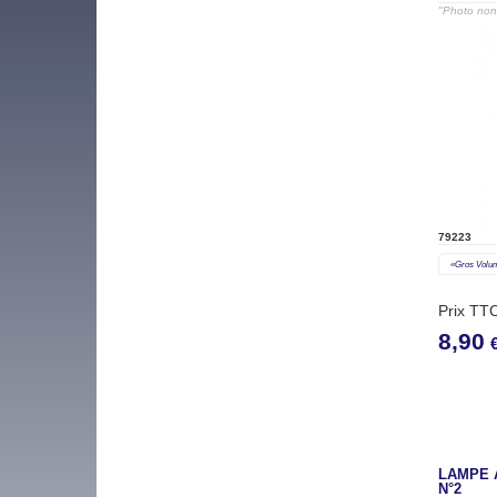
"Photo non 
79223
«gros Volu
Prix TT
8,90
LAMPE 
N°2