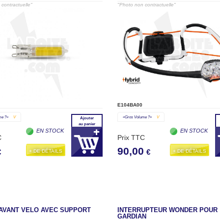
contractuelle"
"Photo non contractuelle"
E104BA00
me ?»
V
«gros Volume ?»
V
Ajouter
au panier
EN STOCK
EN STOCK
C
Prix TTC
90,00
+ DE DÉTAILS
+ DE DÉTAILS
€
€
AVANT VELO AVEC SUPPORT
INTERRUPTEUR WONDER POUR
GARDIAN