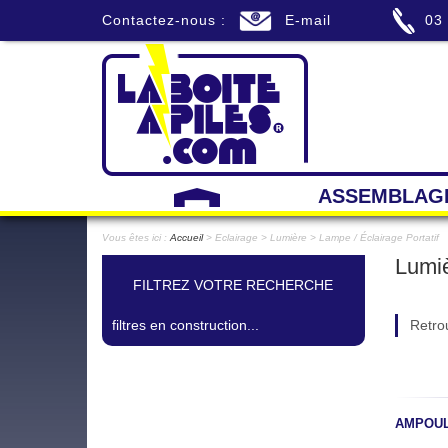
Contactez-nous :
E-mail
03
ASSEMBLAG
Vous êtes ici :
Accueil
> Eclairage > Lumière > Lampe / Éclairage Portatif
Lumiè
FILTREZ VOTRE RECHERCHE
filtres en construction...
Retrou
AMPOULE