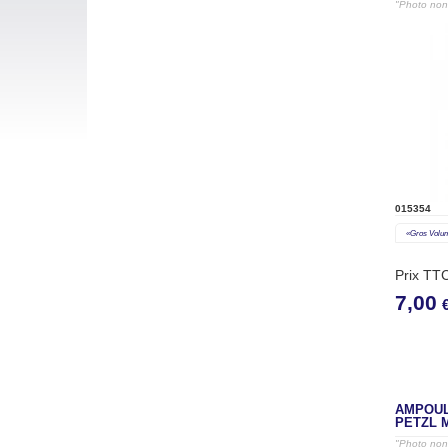
"Photo non 
015354
«gros Volu
Prix TT
7,00
AMPOUL
PETZL 
"Photo non 