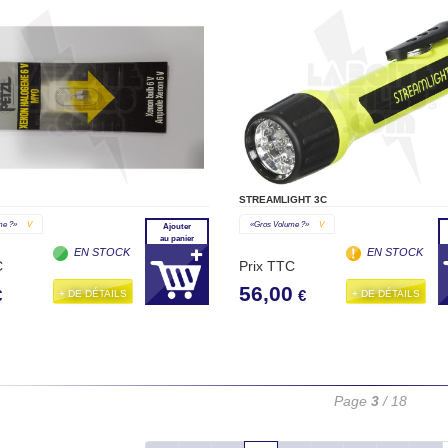
STREAMLIGHT 3C
me ?»
V
«gros Volume ?»
V
Ajouter
au panier
EN STOCK
EN STOCK
C
Prix TTC
56,00
+ DE DÉTAILS
+ DE DÉTAILS
€
€
Page
3
/ 18