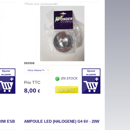
"Photo non contractuelle"
065508
«gros Volume ?»
V
Ajouter
Ajouter
au panier
au panier
EN STOCK
Prix TTC
8,00
+ DE DÉTAILS
€
20W ESB
AMPOULE LED (HALOGENE) G4 6V - 20W