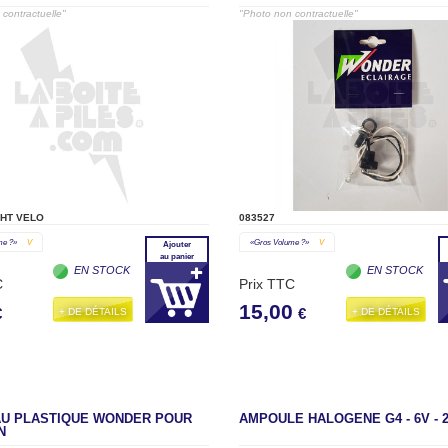
contractuelle"
"Photo non contractuelle"
GHT VELO
083527
me ?»
V
«gros Volume ?»
V
Ajouter
au panier
EN STOCK
EN STOCK
C
Prix TTC
15,00
+ DE DÉTAILS
+ DE DÉTAILS
€
€
U PLASTIQUE WONDER POUR
AMPOULE HALOGENE G4 - 6V - 
N