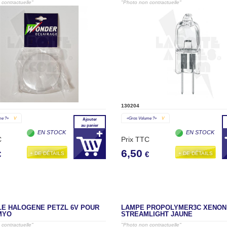
contractuelle"
"Photo non contractuelle"
130204
me ?»
V
«gros Volume ?»
V
Ajouter
au panier
EN STOCK
EN STOCK
C
Prix TTC
6,50
+ DE DÉTAILS
+ DE DÉTAILS
€
€
E HALOGENE PETZL 6V POUR
LAMPE PROPOLYMER3C XENON
MYO
STREAMLIGHT JAUNE
contractuelle"
"Photo non contractuelle"