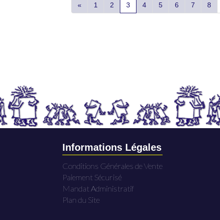
«
1
2
3
4
5
6
7
8
Informations Légales
Conditions Générales de Vente
Paiement Sécurisé
Mandat Administratif
Plan du Site