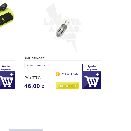
AMP STINGER
«gros Volume ?»
V
Ajouter
Ajouter
au panier
au panier
EN STOCK
Prix TTC
46,00
+ DE DÉTAILS
€