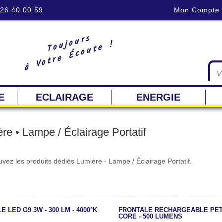
 26 40 00 59
Mon Compte
Toujours
à Votre Écoute !
E
ECLAIRAGE
ENERGIE
re • Lampe / Éclairage Portatif
vez les produits dédiés Lumière - Lampe / Éclairage Portatif.
 LED G9 3W - 300 LM - 4000°K
FRONTALE RECHARGEABLE PETZ
CORE - 500 LUMENS