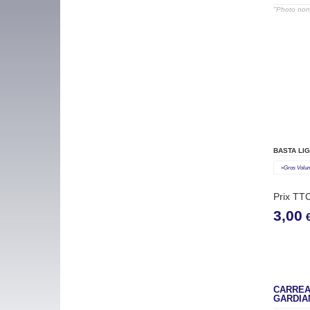
"Photo non 
BASTA LI
«gros Volu
Prix TT
3,00
CARREA
GARDIA