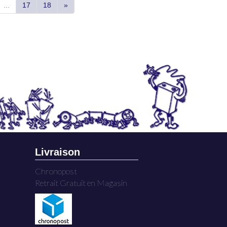
...
17
18
»
Livraison
Chronopost
Retrait Gratuit en Magasin