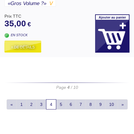
«gros Volume ?»
V
Prix TTC
Ajouter
au panier
35,00
€
EN STOCK
+ DE DÉTAILS
Page
4
/ 10
«
1
2
3
4
5
6
7
8
9
10
»