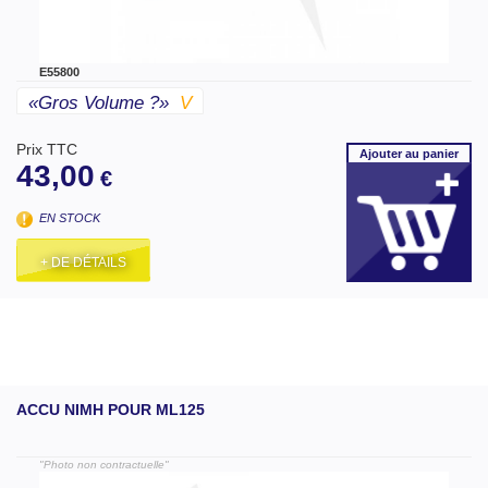
E55800
«gros Volume ?»
V
Prix TTC
Ajouter
au panier
43,00
€
EN STOCK
+ DE DÉTAILS
ACCU NIMH POUR ML125
"Photo non contractuelle"