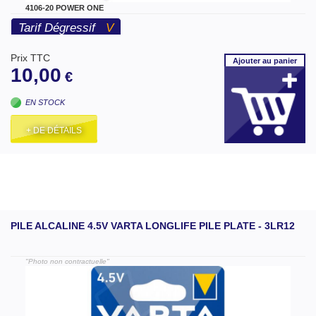
4106-20 POWER ONE
Tarif Dégressif
V
Prix TTC
Ajouter
au panier
10,00
€
EN STOCK
+ DE DÉTAILS
PILE ALCALINE 4.5V VARTA LONGLIFE PILE PLATE - 3LR12
"Photo non contractuelle"