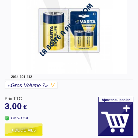
2014-101-412
«gros Volume ?»
V
Prix TTC
Ajouter
au panier
3,00
€
EN STOCK
+ DE DÉTAILS