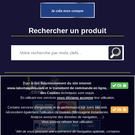
Je crée mon compte
Rechercher un produit
Pour le bon
fonctionnement du site internet
Ok 😀
2020 BAP ⓒ - Mentions légales
www.laboiteapiles.com et le traitement de commande en ligne,
des Cookies
techniques sont requis.
En utilisant nos services
vous déclarez accepter
leur utilisation.
Certains services d'ergonomie et de performance sur notre site web
Ok 😟
nécessitent également l'utilisation de cookies (Messagerie instantanée,
Analyse anonyme des données de navigation, ... ).
Vous pouvez refuser leur utilisation.
"Afin de vous procurer une expérience de navigation optimale, certaines