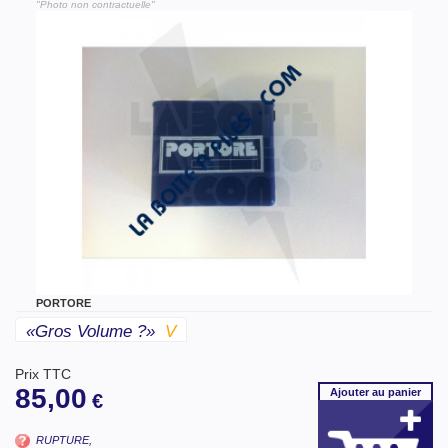
"Photo non contractuelle"
PORTORE
«gros Volume ?»
V
Prix TTC
85,00
Ajouter
au panier
€
RUPTURE,