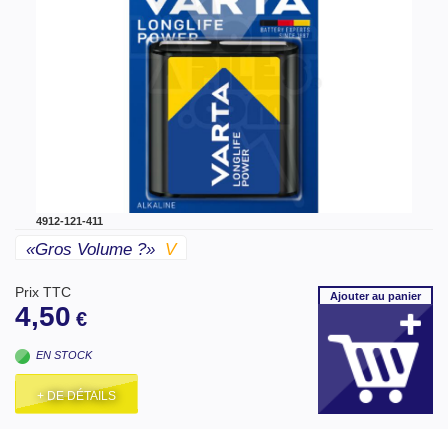
4912-121-411
«gros Volume ?»
V
Prix TTC
Ajouter
au panier
4,50
€
EN STOCK
+ DE DÉTAILS