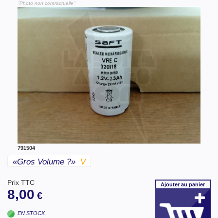
"Photo non contractuelle"
791504
«gros Volume ?»
V
Prix TTC
Ajouter
au panier
8,00
€
EN STOCK