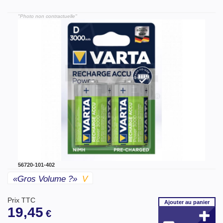
"Photo non contractuelle"
56720-101-402
«gros Volume ?»
V
Prix TTC
Ajouter
au panier
19,45
€