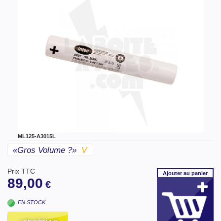
ML125-A3015L
«gros Volume ?»
V
Prix TTC
Ajouter
au panier
89,00
€
EN STOCK