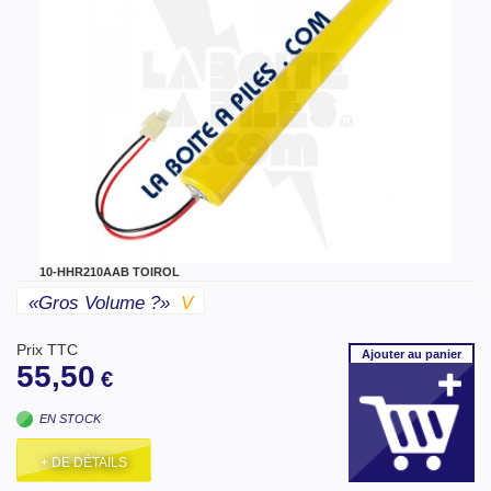
10-HHR210AAB TOIROL
«gros Volume ?»
V
Prix TTC
Ajouter
au panier
55,50
€
EN STOCK
+ DE DÉTAILS