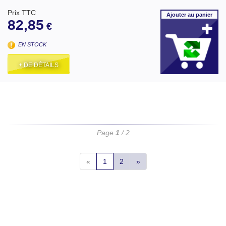
Prix TTC
Ajouter
au panier
82,85
€
EN STOCK
+ DE DÉTAILS
Page
1
/ 2
«
1
2
»