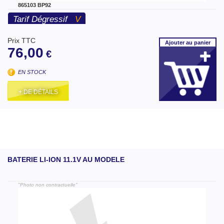
865103 BP92
Tarif Dégressif
V
Prix TTC
Ajouter
au panier
76,00
€
EN STOCK
+ DE DÉTAILS
BATERIE LI-ION 11.1V AU MODELE
"Photo non contractuelle"