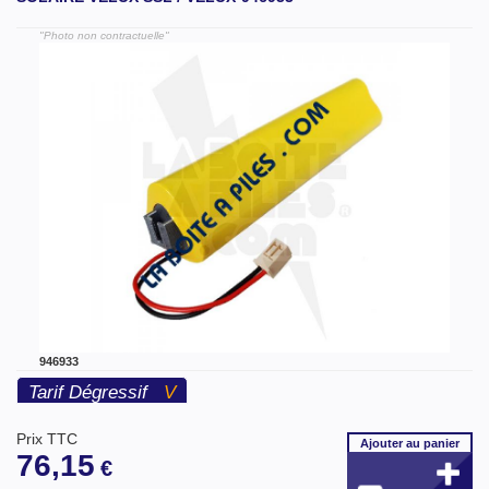
"Photo non contractuelle"
946933
Tarif Dégressif
V
Prix TTC
Ajouter
au panier
76,15
€