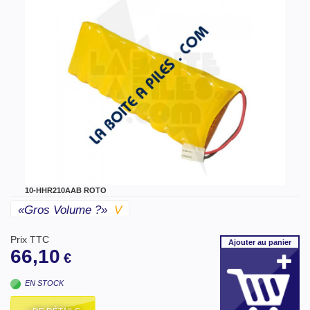
10-HHR210AAB ROTO
«gros Volume ?»
V
Prix TTC
Ajouter
au panier
66,10
€
EN STOCK