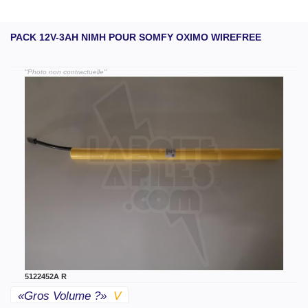
PACK 12V-3AH NIMH POUR SOMFY OXIMO WIREFREE
"Photo non contractuelle"
5122452A R
«gros Volume ?»
V