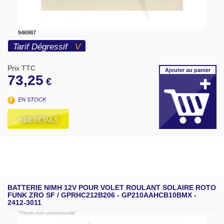
946987
Tarif Dégressif
V
Prix TTC
Ajouter
au panier
73,25
€
EN STOCK
+ DE DÉTAILS
BATTERIE NIMH 12V POUR VOLET ROULANT SOLAIRE ROTO
FUNK ZRO SF / GPRHC212B206 - GP210AAHCB10BMX -
2412-3011
"Photo non contractuelle"