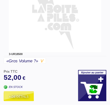
3-UR18500
«gros Volume ?»
V
Prix TTC
Ajouter
au panier
52,00
€
EN STOCK
+ DE DÉTAILS