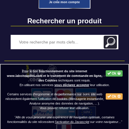
Je crée mon compte
Rechercher un produit
Pour le bon
fonctionnement du site internet
Ok 😀
2020 BAP ⓒ - Mentions légales
www.laboiteapiles.com et le traitement de commande en ligne,
des Cookies
techniques sont requis.
En utilisant nos services
vous déclarez accepter
leur utilisation.
Certains services d'ergonomie et de performance sur notre site web
Ok 😟
nécessitent également l'utilisation de cookies (Messagerie instantanée,
Analyse anonyme des données de navigation, ... ).
Vous pouvez refuser leur utilisation.
"Afin de vous procurer une expérience de navigation optimale, certaines
fonctionnalités du site nécessitent
l'activation du Javascript
sur votre navigateur..."