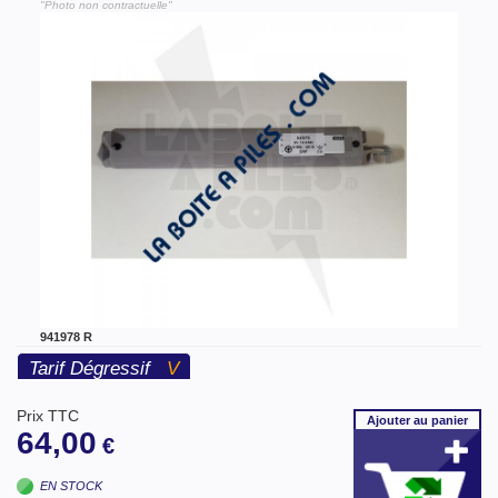
"Photo non contractuelle"
941978 R
Tarif Dégressif
V
Prix TTC
Ajouter
au panier
64,00
€
EN STOCK