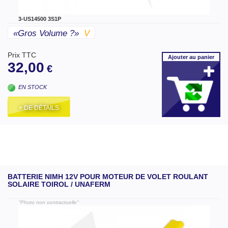
3-US14500 3S1P
«gros Volume ?»
V
Prix TTC
Ajouter
au panier
32,00
€
EN STOCK
+ DE DÉTAILS
BATTERIE NIMH 12V POUR MOTEUR DE VOLET ROULANT
SOLAIRE TOIROL / UNAFERM
"Photo non contractuelle"