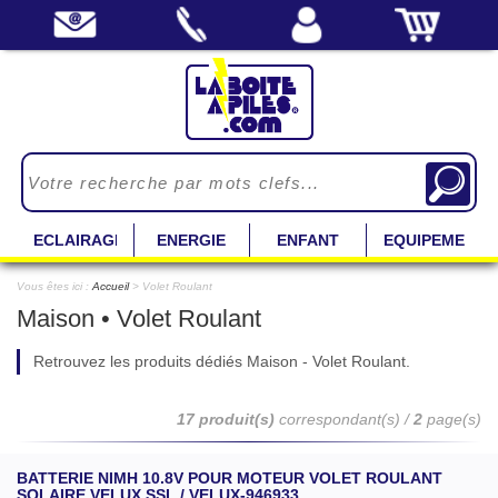
ECLAIRAGE
ENERGIE
ENFANT
EQUIPEMENT
Vous êtes ici :
Accueil
> Volet Roulant
Maison • Volet Roulant
Retrouvez les produits dédiés Maison - Volet Roulant.
17 produit(s)
correspondant(s) /
2
page(s)
BATTERIE NIMH 10.8V POUR MOTEUR VOLET ROULANT
SOLAIRE VELUX SSL / VELUX-946933