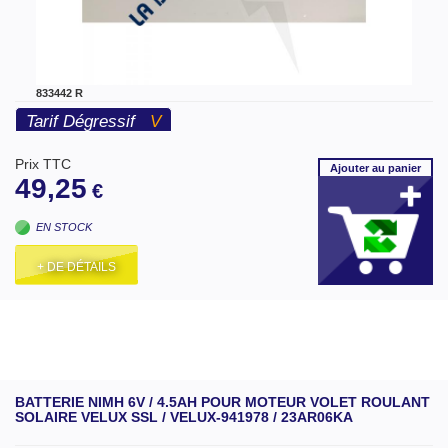
833442 R
Tarif Dégressif
V
Prix TTC
Ajouter
au panier
49,25
€
EN STOCK
+ DE DÉTAILS
BATTERIE NIMH 6V / 4.5AH POUR MOTEUR VOLET ROULANT
SOLAIRE VELUX SSL / VELUX-941978 / 23AR06KA