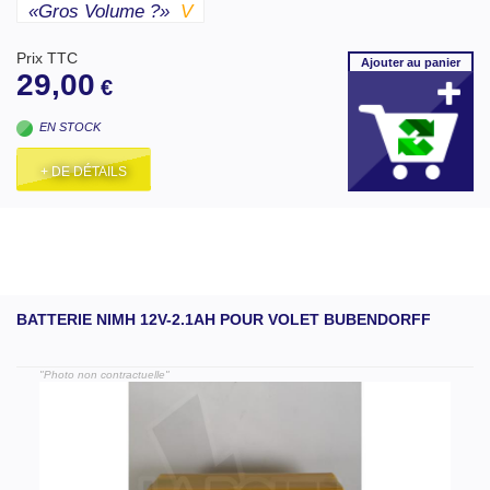
«gros Volume ?»
V
Prix TTC
Ajouter
au panier
29,00
€
EN STOCK
+ DE DÉTAILS
BATTERIE NIMH 12V-2.1AH POUR VOLET BUBENDORFF
"Photo non contractuelle"