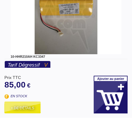
10-HHR210AH KC3347
Tarif Dégressif
V
Prix TTC
Ajouter
au panier
85,00
€
EN STOCK
+ DE DÉTAILS