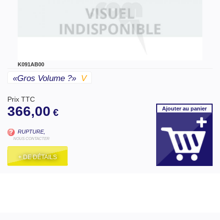
K091AB00
«gros Volume ?»
V
Prix TTC
366,00
Ajouter
au panier
€
RUPTURE,
NOUS CONTACTER
+ DE DÉTAILS