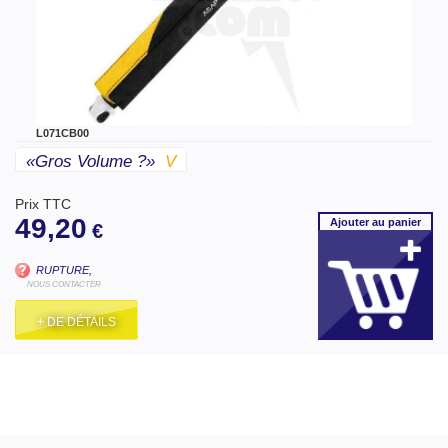
L071CB00
«gros Volume ?»
V
Prix TTC
49,20
Ajouter
au panier
€
RUPTURE,
NOUS CONTACTER
+ DE DÉTAILS