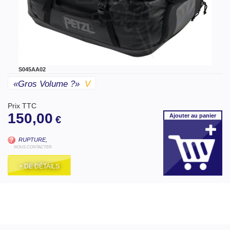
S045AA02
«gros Volume ?»
V
Prix TTC
150,00
Ajouter
au panier
€
RUPTURE,
NOUS CONTACTER
+ DE DÉTAILS