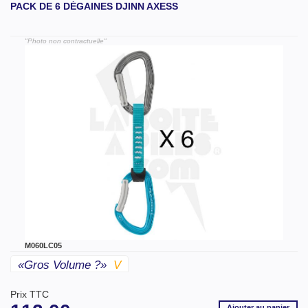
PACK DE 6 DÉGAINES DJINN AXESS
"Photo non contractuelle"
M060LC05
«gros Volume ?»
V
Prix TTC
Ajouter
au panier