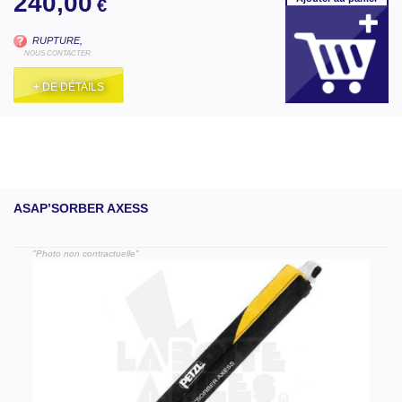
240,00
€
RUPTURE,
NOUS CONTACTER
+ DE DÉTAILS
ASAP’SORBER AXESS
"Photo non contractuelle"