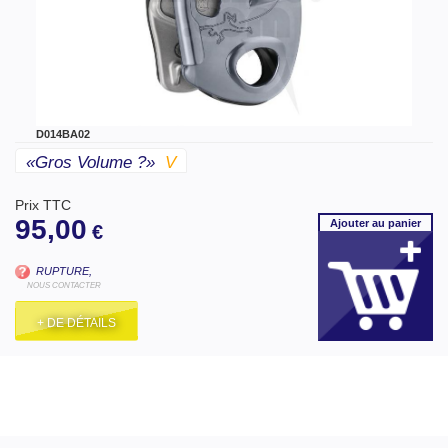
D014BA02
«gros Volume ?»
V
Prix TTC
95,00
Ajouter
au panier
€
RUPTURE,
NOUS CONTACTER
+ DE DÉTAILS