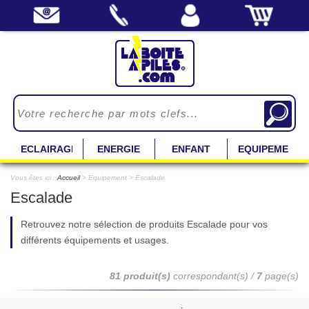
ECLAIRAGE
ENERGIE
ENFANT
EQUIPEMENT
Vous êtes ici :
Accueil
> Equipement > Escalade
Escalade
Retrouvez notre sélection de produits Escalade pour vos
différents équipements et usages.
81 produit(s)
correspondant(s) /
7
page(s)