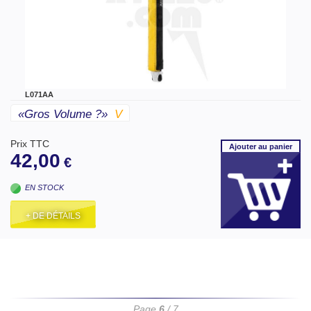
L071AA
«gros Volume ?»
V
Prix TTC
Ajouter
au panier
42,00
€
EN STOCK
+ DE DÉTAILS
Page
6
/ 7