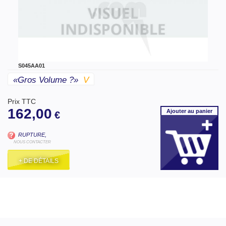
S045AA01
«gros Volume ?»
V
Prix TTC
162,00
Ajouter
au panier
€
RUPTURE,
NOUS CONTACTER
+ DE DÉTAILS