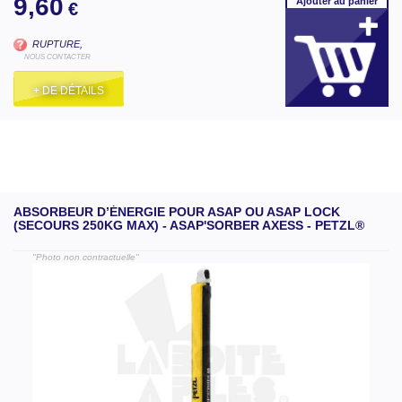
9,60
Ajouter
au panier
€
RUPTURE,
NOUS CONTACTER
+ DE DÉTAILS
ABSORBEUR D’ÉNERGIE POUR ASAP OU ASAP LOCK
(SECOURS 250KG MAX) - ASAP'SORBER AXESS - PETZL®
"Photo non contractuelle"