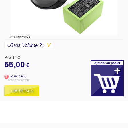
CS-IRB700VX
«gros Volume ?»
V
Prix TTC
55,00
Ajouter
au panier
€
RUPTURE,
NOUS CONTACTER
+ DE DÉTAILS