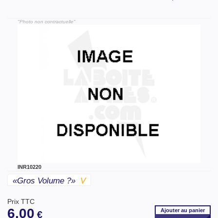
"Photo non contractuelle"
INR10220
«gros Volume ?»
V
Prix TTC
6,00
Ajouter
au panier
€