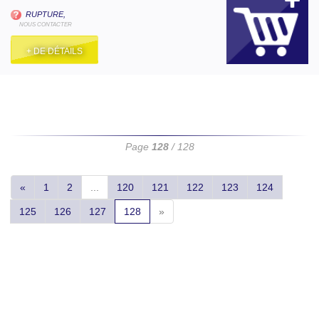
RUPTURE,
NOUS CONTACTER
+ DE DÉTAILS
Page
128
/ 128
«
1
2
...
120
121
122
123
124
125
126
127
128
»