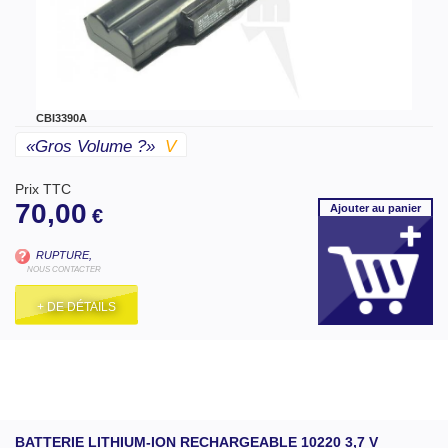
CBI3390A
«gros Volume ?»
V
Prix TTC
70,00
Ajouter
au panier
€
RUPTURE,
NOUS CONTACTER
+ DE DÉTAILS
BATTERIE LITHIUM-ION RECHARGEABLE 10220 3,7 V