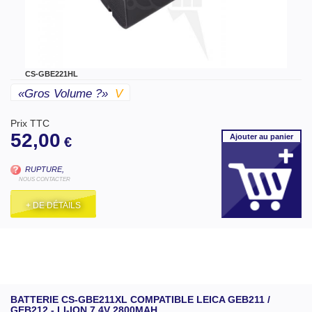
CS-GBE221HL
«gros Volume ?»
V
Prix TTC
52,00
Ajouter
au panier
€
RUPTURE,
NOUS CONTACTER
+ DE DÉTAILS
BATTERIE CS-GBE211XL COMPATIBLE LEICA GEB211 /
GEB212 - LI-ION 7,4V 2800MAH