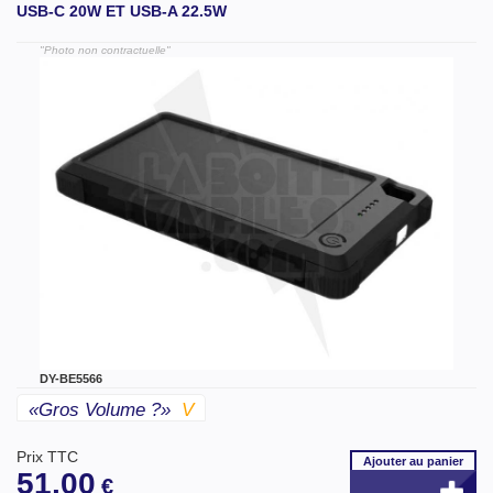
USB-C 20W ET USB-A 22.5W
"Photo non contractuelle"
DY-BE5566
«gros Volume ?»
V
Prix TTC
Ajouter
au panier
51,00
€