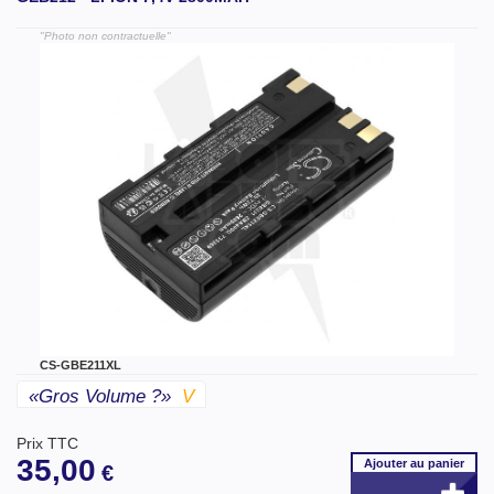
"Photo non contractuelle"
CS-GBE211XL
«gros Volume ?»
V
Prix TTC
35,00
Ajouter
au panier
€