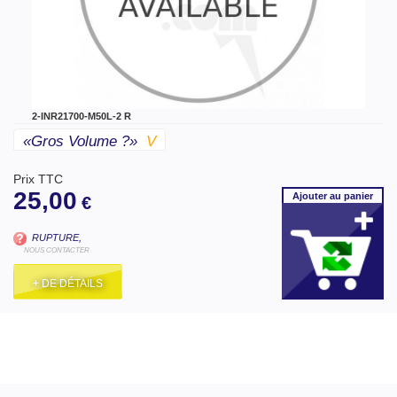
2-INR21700-M50L-2 R
«gros Volume ?»
V
Prix TTC
25,00
Ajouter
au panier
€
RUPTURE,
NOUS CONTACTER
+ DE DÉTAILS