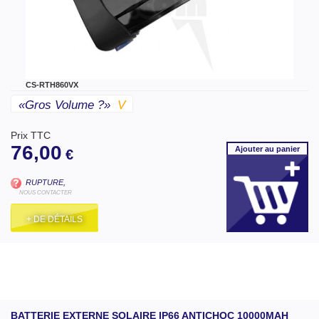
CS-RTH860VX
«gros Volume ?»
V
Prix TTC
76,00
Ajouter
au panier
€
RUPTURE,
NOUS CONTACTER
+ DE DÉTAILS
BATTERIE EXTERNE SOLAIRE IP66 ANTICHOC 10000MAH