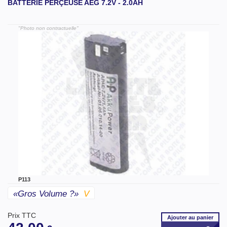
BATTERIE PERÇEUSE AEG 7.2V - 2.0AH
"Photo non contractuelle"
P113
«gros Volume ?»
V
Prix TTC
Ajouter
au panier