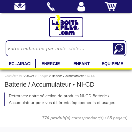
ECLAIRAGE
ENERGIE
ENFANT
EQUIPEMENT
Vous êtes ici :
Accueil
> Energie
Batterie / Accumulateur
> NI-CD
Batterie / Accumulateur • NI-CD
Retrouvez notre sélection de produits NI-CD Batterie /
Accumulateur pour vos différents équipements et usages.
770 produit(s)
correspondant(s) /
65
page(s)