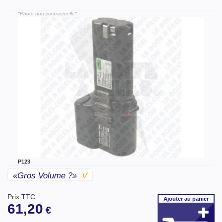
"Photo non contractuelle"
P123
«gros Volume ?»
V
Prix TTC
Ajouter
au panier
61,20
€