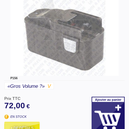
P156
«gros Volume ?»
V
Prix TTC
Ajouter
au panier
72,00
€
EN STOCK
+ DE DÉTAILS