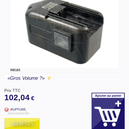
RB183
«gros Volume ?»
V
Prix TTC
102,04
Ajouter
au panier
€
RUPTURE,
NOUS CONTACTER
+ DE DÉTAILS