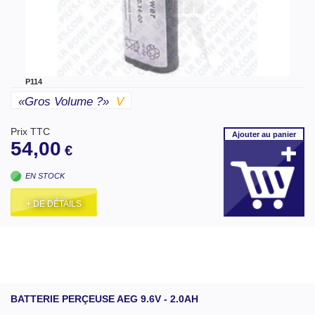
P114
«gros Volume ?»
V
Prix TTC
Ajouter
au panier
54,00
€
EN STOCK
+ DE DÉTAILS
BATTERIE PERÇEUSE AEG 9.6V - 2.0AH