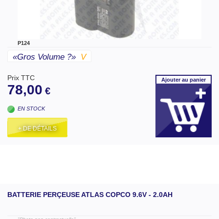
P124
«gros Volume ?»
V
Prix TTC
Ajouter
au panier
78,00
€
EN STOCK
+ DE DÉTAILS
BATTERIE PERÇEUSE ATLAS COPCO 9.6V - 2.0AH