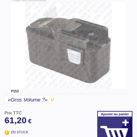
"Photo non contractuelle"
P153
«gros Volume ?»
V
Prix TTC
Ajouter
au panier
61,20
€
EN STOCK