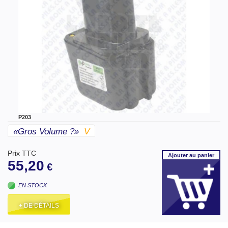
P203
«gros Volume ?»
V
Prix TTC
Ajouter
au panier
55,20
€
EN STOCK
+ DE DÉTAILS