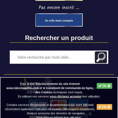
Pas encore inscrit ...
Je crée mon compte
Rechercher un produit
Pour le bon
fonctionnement du site internet
Ok 😀
2020 BAP ⓒ - Mentions légales
www.laboiteapiles.com et le traitement de commande en ligne,
des Cookies
techniques sont requis.
En utilisant nos services
vous déclarez accepter
leur utilisation.
Certains services d'ergonomie et de performance sur notre site web
Ok 😟
nécessitent également l'utilisation de cookies (Messagerie instantanée,
Analyse anonyme des données de navigation, ... ).
Vous pouvez refuser leur utilisation.