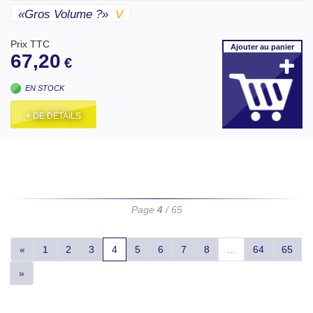
«gros Volume ?»
V
Prix TTC
Ajouter
au panier
67,20
€
EN STOCK
+ DE DÉTAILS
Page
4
/ 65
«
1
2
3
4
5
6
7
8
...
64
65
»