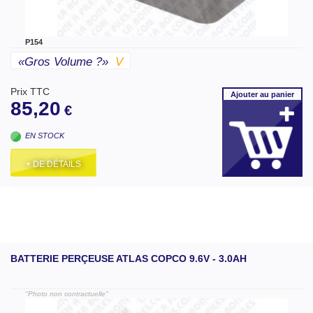
P154
«gros Volume ?»
V
Prix TTC
Ajouter
au panier
85,20
€
EN STOCK
+ DE DÉTAILS
BATTERIE PERÇEUSE ATLAS COPCO 9.6V - 3.0AH
"Photo non contractuelle"