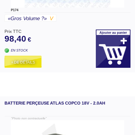
P174
«gros Volume ?»
V
Prix TTC
Ajouter
au panier
98,40
€
EN STOCK
+ DE DÉTAILS
BATTERIE PERÇEUSE ATLAS COPCO 18V - 2.0AH
"Photo non contractuelle"