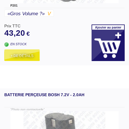
P201
«gros Volume ?»
V
Prix TTC
Ajouter
au panier
43,20
€
EN STOCK
+ DE DÉTAILS
BATTERIE PERÇEUSE BOSH 7.2V - 2.0AH
"Photo non contractuelle"