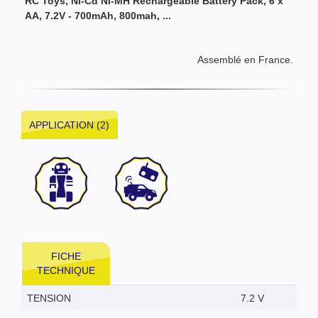
RC Toys, Ni-Cd Ni-MH Rechargeable Battery Pack, 6 x
AA, 7.2V - 700mAh, 800mah, ...
Assemblé en France.
APPLICATION (2)
FICHE
TECHNIQUE
TENSION
7.2 V