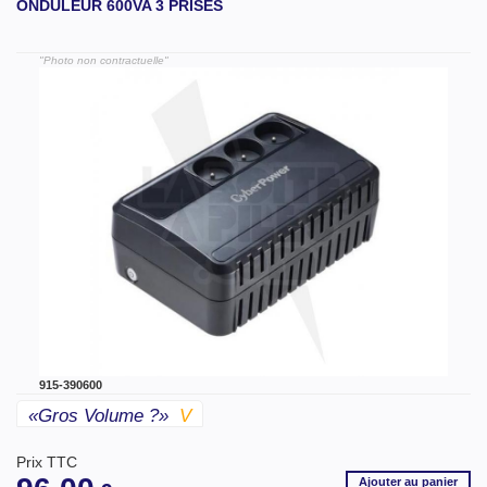
ONDULEUR 600VA 3 PRISES
"Photo non contractuelle"
915-390600
«gros Volume ?»
V
Prix TTC
Ajouter
au panier