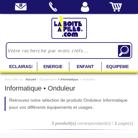
ECLAIRAGE
ENERGIE
ENFANT
EQUIPEMENT
Vous êtes ici :
Accueil
> Equipement
Informatique
> Onduleur
Informatique • Onduleur
Retrouvez notre sélection de produits Onduleur Informatique
pour vos différents équipements et usages.
3 produit(s)
correspondant(s) /
1
page(s)