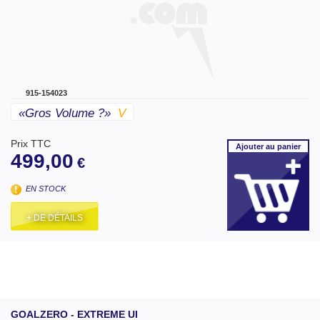
915-154023
«gros Volume ?»
V
Prix TTC
Ajouter
au panier
499,00
€
EN STOCK
+ DE DÉTAILS
GOALZERO - EXTREME UI