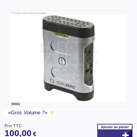
"Photo non contractuelle"
33001
«gros Volume ?»
V
Prix TTC
Ajouter
au panier
100,00
€