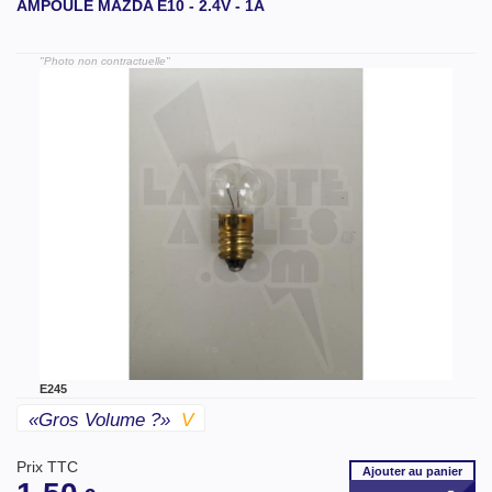
AMPOULE MAZDA E10 - 2.4V - 1A
"Photo non contractuelle"
E245
«gros Volume ?»
V
Prix TTC
Ajouter
au panier