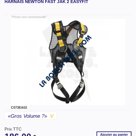
HARNAIS NEWTON FAST JAK 2 EASYFIT
"Photo non contractuelle"
C073EA02
«gros Volume ?»
V
Prix TTC
Ajouter
au panier