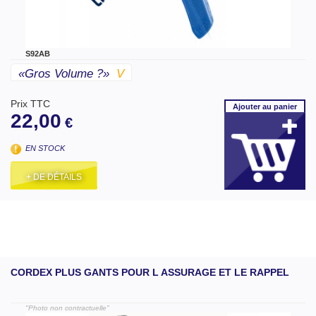
S92AB
«gros Volume ?»
V
Prix TTC
Ajouter
au panier
22,00
€
EN STOCK
+ DE DÉTAILS
CORDEX PLUS GANTS POUR L ASSURAGE ET LE RAPPEL
"Photo non contractuelle"