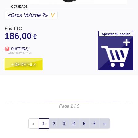
C073EA01
«gros Volume ?»
V
Prix TTC
186,00
Ajouter
au panier
€
RUPTURE,
NOUS CONTACTER
+ DE DÉTAILS
Page
1
/ 6
«
1
2
3
4
5
6
»