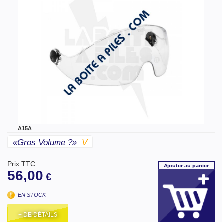
A15A
«gros Volume ?»
V
Prix TTC
Ajouter
au panier
56,00
€
EN STOCK
+ DE DÉTAILS