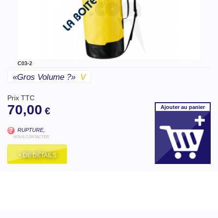
C03-2
«gros Volume ?»
V
Prix TTC
70,00
Ajouter
au panier
€
RUPTURE,
NOUS CONTACTER
+ DE DÉTAILS