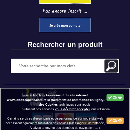
Pas encore inscrit ...
Je crée mon compte
Rechercher un produit
Pour le bon
fonctionnement du site internet
Ok 😀
2020 BAP ⓒ - Mentions légales
www.laboiteapiles.com et le traitement de commande en ligne,
des Cookies
techniques sont requis.
En utilisant nos services
vous déclarez accepter
leur utilisation.
Certains services d'ergonomie et de performance sur notre site web
Ok 😟
nécessitent également l'utilisation de cookies (Messagerie instantanée,
Analyse anonyme des données de navigation, ... ).