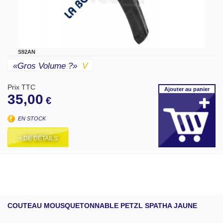
S92AN
«gros Volume ?»
V
Prix TTC
Ajouter
au panier
35,00
€
EN STOCK
+ DE DÉTAILS
COUTEAU MOUSQUETONNABLE PETZL SPATHA JAUNE