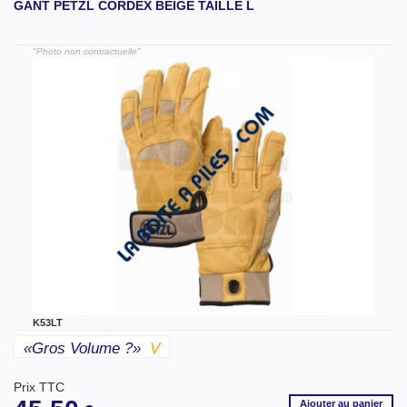
GANT PETZL CORDEX BEIGE TAILLE L
"Photo non contractuelle"
K53LT
«gros Volume ?»
V
Prix TTC
Ajouter
au panier