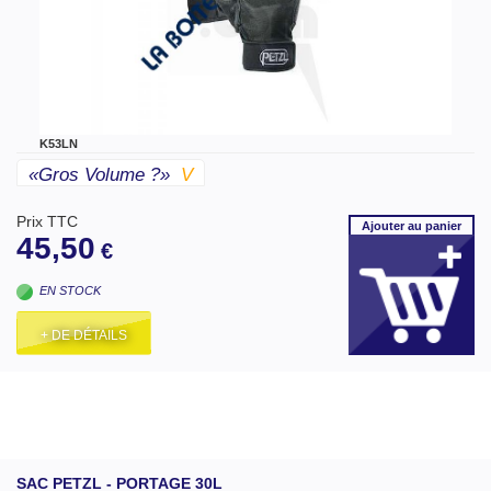
K53LN
«gros Volume ?»
V
Prix TTC
Ajouter
au panier
45,50
€
EN STOCK
+ DE DÉTAILS
SAC PETZL - PORTAGE 30L