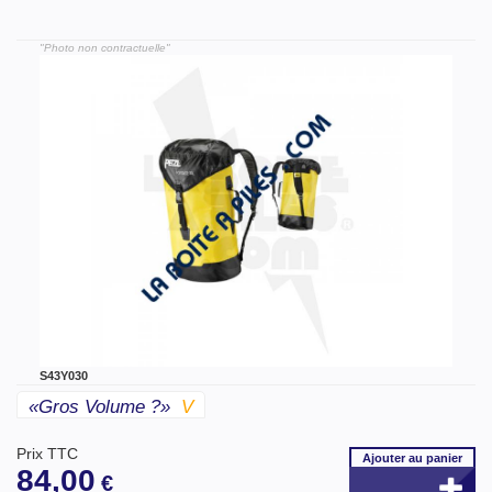
"Photo non contractuelle"
S43Y030
«gros Volume ?»
V
Prix TTC
Ajouter
au panier
84,00
€