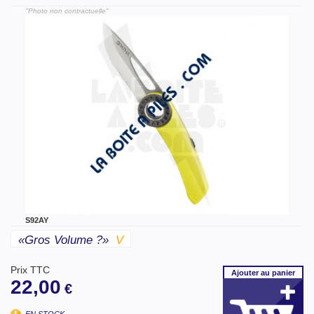
"Photo non contractuelle"
S92AY
«gros Volume ?»
V
Prix TTC
Ajouter
au panier
22,00
€
EN STOCK