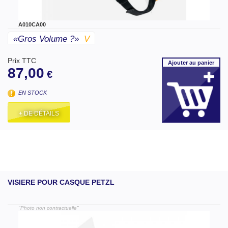
A010CA00
«gros Volume ?»
V
Prix TTC
Ajouter
au panier
87,00
€
EN STOCK
+ DE DÉTAILS
VISIERE POUR CASQUE PETZL
"Photo non contractuelle"