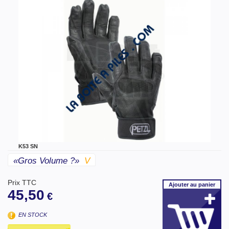
K53 SN
«gros Volume ?»
V
Prix TTC
Ajouter
au panier
45,50
€
EN STOCK