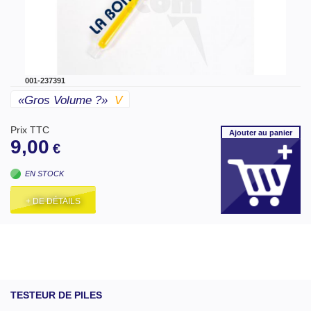
001-237391
«gros Volume ?»
V
Prix TTC
Ajouter
au panier
9,00
€
EN STOCK
+ DE DÉTAILS
TESTEUR DE PILES