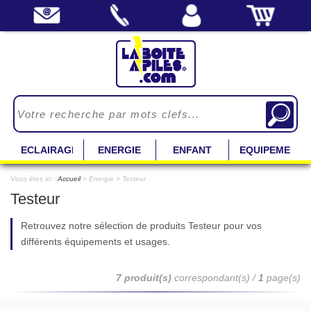
ECLAIRAGE
ENERGIE
ENFANT
EQUIPEMENT
Vous êtes ici :
Accueil
> Energie > Testeur
Testeur
Retrouvez notre sélection de produits Testeur pour vos
différents équipements et usages.
7 produit(s)
correspondant(s) /
1
page(s)