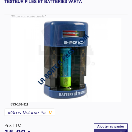
TESTEUR PILES ET BATTERIES VARTA
"Photo non contractuelle"
893-101-111
«gros Volume ?»
V
Prix TTC
Ajouter
au panier