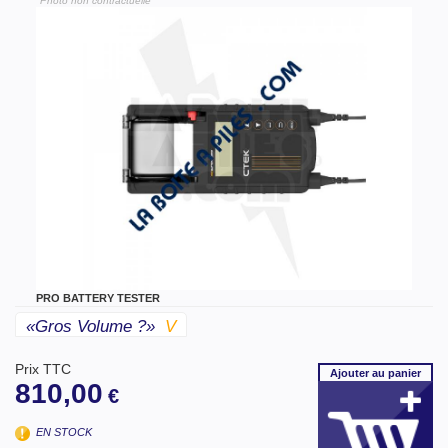
"Photo non contractuelle"
PRO BATTERY TESTER
«gros Volume ?»
V
Prix TTC
Ajouter
au panier
810,00
€
EN STOCK