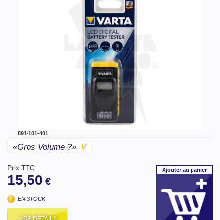
891-101-401
«gros Volume ?»
V
Prix TTC
Ajouter
au panier
15,50
€
EN STOCK
+ DE DÉTAILS