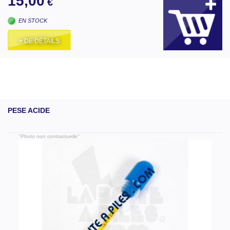
15,00
€
EN STOCK
+ DE DÉTAILS
PESE ACIDE
"Photo non contractuelle"