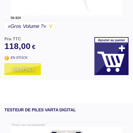
56-924
«gros Volume ?»
V
Prix TTC
Ajouter
au panier
118,00
€
EN STOCK
+ DE DÉTAILS
TESTEUR DE PILES VARTA DIGITAL
"Photo non contractuelle"