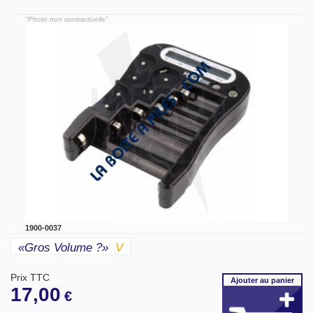
"Photo non contractuelle"
1900-0037
«gros Volume ?»
V
Prix TTC
Ajouter
au panier
17,00
€