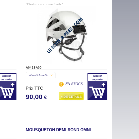
DUO
"Photo non contractuelle"
A042SA00
«gros Volume ?»
V
Ajouter
Ajouter
au panier
au panier
EN STOCK
Prix TTC
90,00
+ DE DÉTAILS
€
MOUSQUETON DEMI ROND OMNI