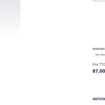
"Photo non 
A010CA04
«gros Volu
Prix TT
87,0
ANTIVO