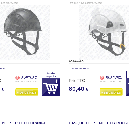
contractuelle"
"Photo non contractuelle"
A010AA00
me ?»
V
«gros Volume ?»
V
Ajouter
au panier
RUPTURE,
RUPTURE,
C
Prix TTC
NOUS CONTACTER
NOUS CONTACTER
0
80,40
€
€
+ DE DÉTAILS
+ DE DÉTAILS
 PETZL PICCHU ORANGE
CASQUE PETZL METEOR ROUGE