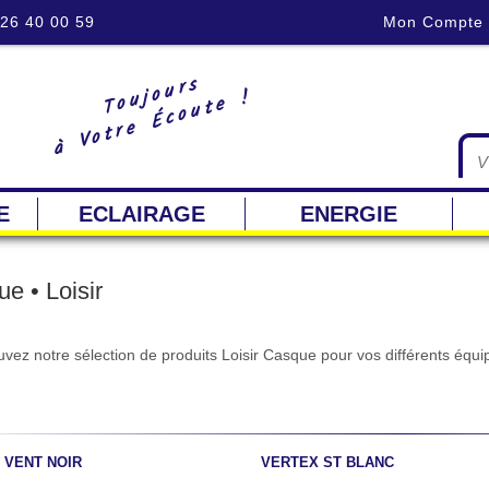
 26 40 00 59
Mon Compte
Toujours
à Votre Écoute !
E
ECLAIRAGE
ENERGIE
e • Loisir
uvez notre sélection de produits Loisir Casque pour vos différents équ
 VENT NOIR
VERTEX ST BLANC