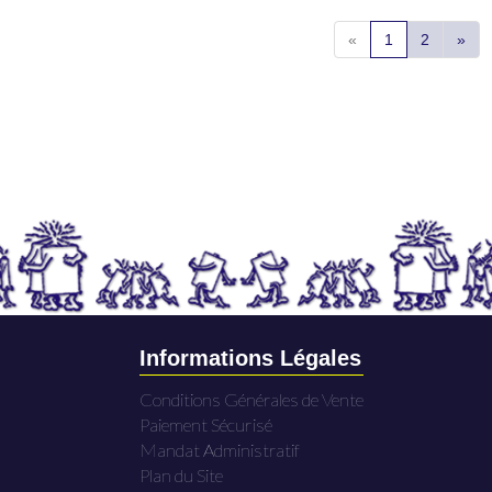
«
1
2
»
Informations Légales
Conditions Générales de Vente
Paiement Sécurisé
Mandat Administratif
Plan du Site