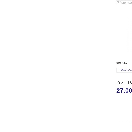
"Photo non 
506431
«gros Volu
Prix TT
27,0