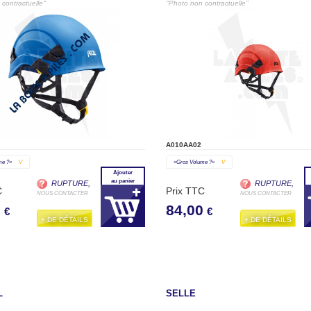
contractuelle"
"Photo non contractuelle"
A010AA02
me ?»
V
«gros Volume ?»
V
Ajouter
au panier
RUPTURE,
RUPTURE,
C
Prix TTC
NOUS CONTACTER
NOUS CONTACTER
0
84,00
€
€
+ DE DÉTAILS
+ DE DÉTAILS
L
SELLE