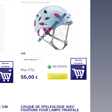
"Photo non contractuelle"
A48
«gros Volume ?»
V
Ajouter
au panier
Ajouter
EN STOCK
au panier
Prix TTC
55,00
+ DE DÉTAILS
€
 S/M
CASQUE DE SPÉLÉOLOGIE AVEC
FIXATIONS POUR LAMPE FRONTALE