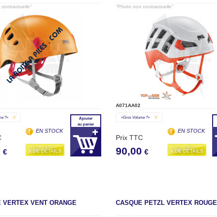
contractuelle"
"Photo non contractuelle"
A071AA02
me ?»
V
«gros Volume ?»
V
Ajouter
au panier
EN STOCK
EN STOCK
C
Prix TTC
0
90,00
+ DE DÉTAILS
+ DE DÉTAILS
€
€
 VERTEX VENT ORANGE
CASQUE PETZL VERTEX ROUGE