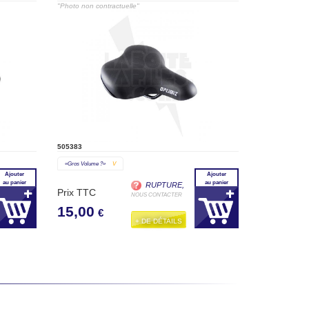
"Photo non contractuelle"
505383
«gros Volume ?»
V
Ajouter
Ajouter
au panier
au panier
RUPTURE,
Prix TTC
NOUS CONTACTER
15,00
€
+ DE DÉTAILS