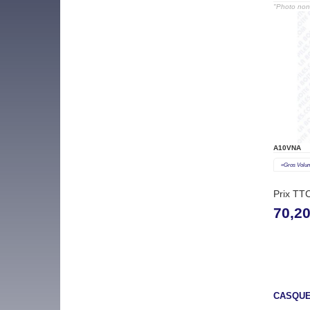
"Photo non 
A10VNA
«gros Volu
Prix TT
70,2
CASQUE