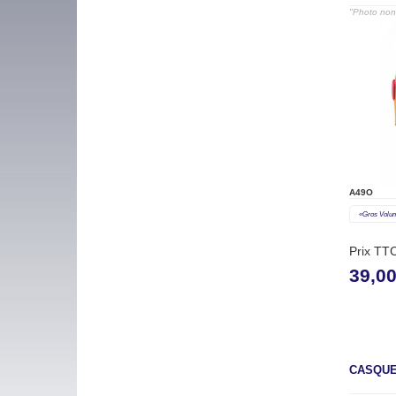
"Photo non 
A49O
«gros Volu
Prix TT
39,0
CASQUE