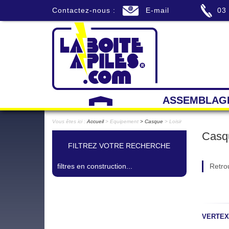
Contactez-nous :
E-mail
03
ASSEMBLAG
Vous êtes ici :
Accueil
> Equipement
Casque
> Loisir
Casqu
FILTREZ VOTRE RECHERCHE
filtres en construction...
Retro
VERTEX