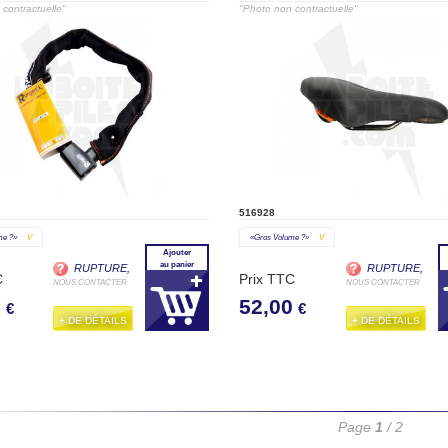
contractuelle"
"Photo non contractuelle"
516928
me ?»
V
«gros Volume ?»
V
Ajouter
au panier
RUPTURE,
RUPTURE,
C
Prix TTC
NOUS CONTACTER
NOUS CONTACTER
0
52,00
€
€
+ DE DÉTAILS
+ DE DÉTAILS
Page
1
/ 2