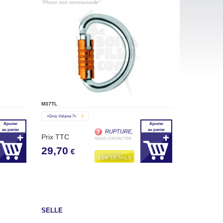
"Photo non contractuelle"
M37TL
«gros Volume ?»
V
Ajouter
Ajouter
au panier
au panier
RUPTURE,
Prix TTC
NOUS CONTACTER
29,70
€
+ DE DÉTAILS
SELLE